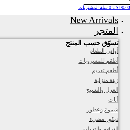
0.00
USD
0
سلة المشتريات
New Arrivals
المتجر
تسوّق حسب المنتج
أواني الطعام
أطقم للمشروبات
أطقم تقديم
زينة منزلية
الغزل والنسيج
أثاث
شموع وعطور
ديكور مضيء
الترفيه والتسلية