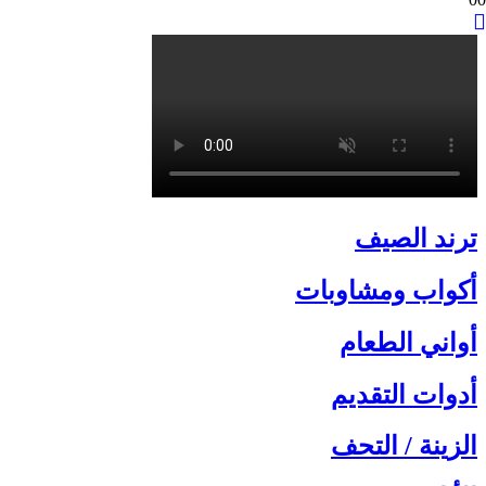
ترند الصيف
أكواب ومشاوبات
أواني الطعام
أدوات التقديم
الزينة / التحف