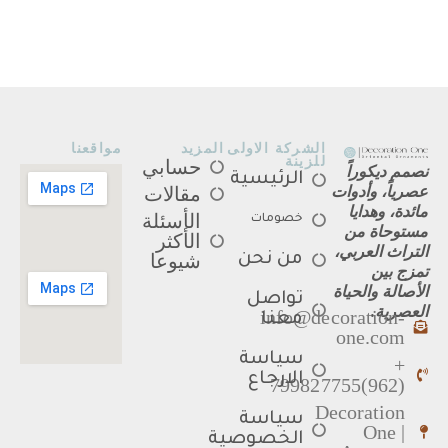
الشركة الاولى
المزيد
مواقعنا
للزينة
حسابي
نصمم ديكوراً
الرئيسية
عصرياً، وأدوات
مقالات
مائدة، وهدايا
الأسئلة
خصومات
مستوحاة من
الأكثر
التراث العربي،
من نحن
شيوعا
تمزج بين
الأصالة والحياة
تواصل
العصرية.
info@decoration-
معنا
one.com
سياسة
+
الارجاع
(962)799827755
Decoration
سياسة
One |
الخصوصية