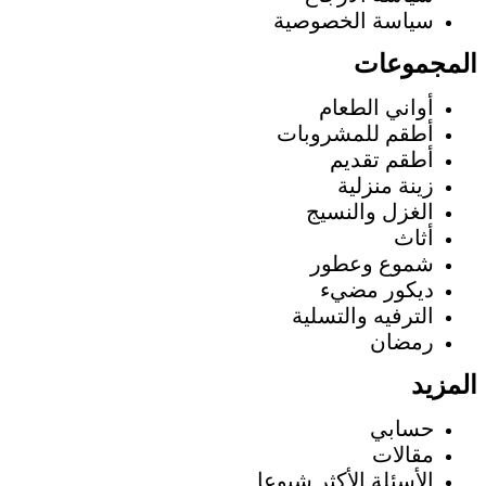
سياسة الخصوصية
المجموعات
أواني الطعام
أطقم للمشروبات
أطقم تقديم
زينة منزلية
الغزل والنسيج
أثاث
شموع وعطور
ديكور مضيء
الترفيه والتسلية
رمضان
المزيد
حسابي
مقالات
الأسئلة الأكثر شيوعا