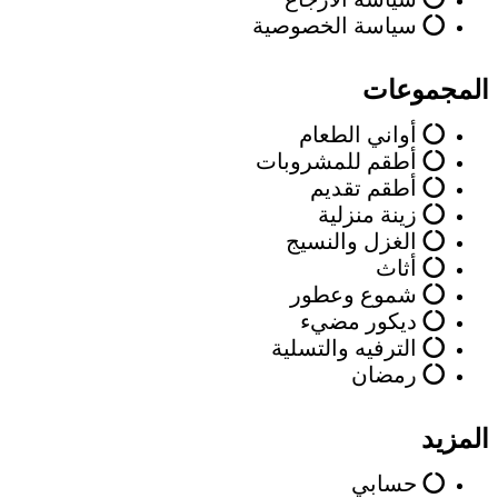
سياسة الخصوصية
المجموعات
أواني الطعام
أطقم للمشروبات
أطقم تقديم
زينة منزلية
الغزل والنسيج
أثاث
شموع وعطور
ديكور مضيء
الترفيه والتسلية
رمضان
المزيد
حسابي