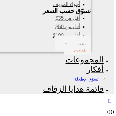
أجواء الخريف
تسوّق حسب السعر
أقل من 35$
أقل من 50$
أقل من 100$
صدف بحري
الأكثر مبيعاً
عروض
المجموعات
أفكار
تسوّق الإطلالة
قائمة هدايا الزفاف
0
0