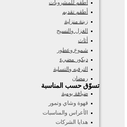
أطقم للمشروبات
أطقم تقديم
زينة منزلية
الغزل والنسيج
أثاث
شموع وعطور
ديكور مضيء
الترفيه والتسلية
رمضان
تسوّق حسب المناسبة
ضيافة يومية
قهوة وشاي وتمور
الأعراس والمناسبات
هدايا الشركات