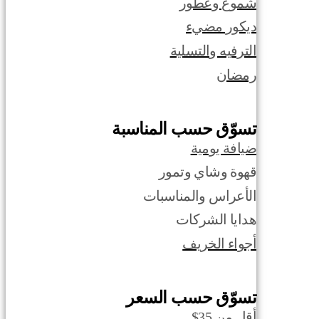
شموع وعطور
ديكور مضيء
الترفيه والتسلية
رمضان
تسوّق حسب المناسبة
ضيافة يومية
قهوة وشاي وتمور
الأعراس والمناسبات
هدايا الشركات
أجواء الخريف
تسوّق حسب السعر
أقل من 35$