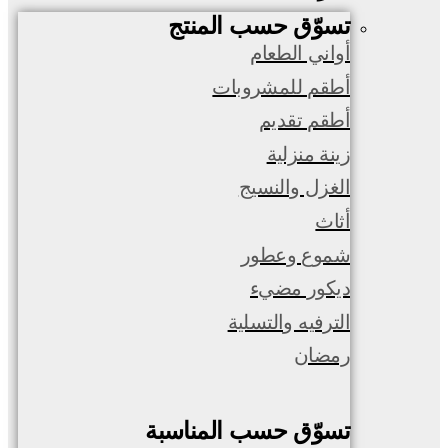
تسوّق حسب المنتج
أواني الطعام
أطقم للمشروبات
أطقم تقديم
زينة منزلية
الغزل والنسيج
أثاث
شموع وعطور
ديكور مضيء
الترفيه والتسلية
رمضان
تسوّق حسب المناسبة