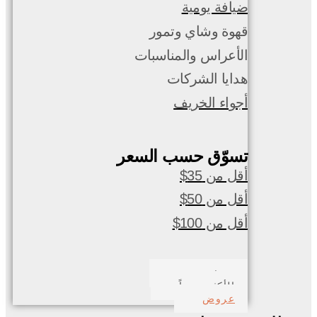
ضيافة يومية
قهوة وشاي وتمور
الأعراس والمناسبات
هدايا الشركات
أجواء الخريف
تسوّق حسب السعر
أقل من 35$
أقل من 50$
أقل من 100$
صدف بحري
الأكثر مبيعاً
عروض