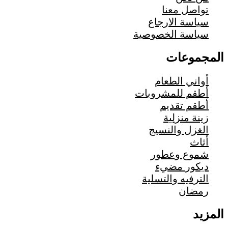
تواصل معنا
سياسة الارجاع
سياسة الخصوصية
المجموعات
أواني الطعام
أطقم للمشروبات
أطقم تقديم
زينة منزلية
الغزل والنسيج
أثاث
شموع وعطور
ديكور مضيء
الترفيه والتسلية
رمضان
المزيد