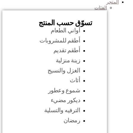
المتجر
الفئات
تسوّق حسب المنتج
أواني الطعام
أطقم للمشروبات
أطقم تقديم
زينة منزلية
الغزل والنسيج
أثاث
شموع وعطور
ديكور مضيء
الترفيه والتسلية
رمضان