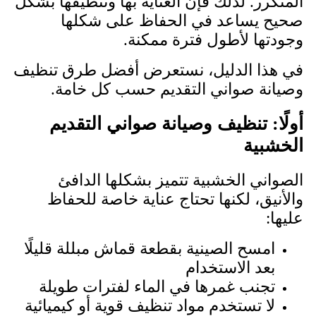
المتكرر. لذلك فإن العناية بها وتنظيفها بشكل
صحيح يساعد في الحفاظ على شكلها
وجودتها لأطول فترة ممكنة.
في هذا الدليل، نستعرض أفضل طرق تنظيف
وصيانة صواني التقديم حسب كل خامة.
أولًا: تنظيف وصيانة صواني التقديم
الخشبية
الصواني الخشبية تتميز بشكلها الدافئ
والأنيق، لكنها تحتاج عناية خاصة للحفاظ
عليها:
امسح الصينية بقطعة قماش مبللة قليلًا
بعد الاستخدام
تجنب غمرها في الماء لفترات طويلة
لا تستخدم مواد تنظيف قوية أو كيميائية