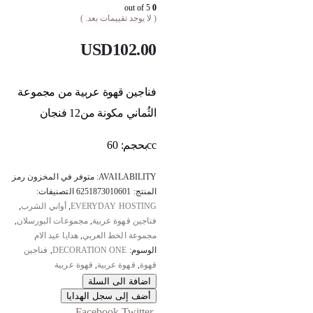
out of 5
0
( لا يوجد تقييمات بعد. )
USD
102.00
فناجين قهوة عربية من مجموعة
الثُماني مكونة من12 فنجان
ccبحجم: 60
AVAILABILITY:
متوفر في المخزون
رمز
المنتج:
6251873010601
التصنيفات:
EVERYDAY HOSTING
,
أواني الشرب
,
فناجين قهوة عربية
,
مجموعات البورسلان
,
مجموعة الخط العربي
,
هدايا عيد الام
الوسوم:
DECORATION ONE
,
فناجين
قهوة
,
قهوة عربية
,
قهوة عربية
اضافة الى السلة
أضف إلى سجل الهدايا
Facebook
Twitter