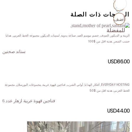
المنتجات ذات الصلة
أضف
أضف
أضف
أضف
للمفضلة
للمفضلة
للمفضلة
للمفضلة
الزينة و الديكور
,
الصدف
,
خصم موسم العيد
,
صناعة يدوية
,
لمسات الديكور
,
مجموعة الخط العربي
,
هدايا
حسب السعر
,
هدية اقل من $100
ستاند صحتين
USD
86.00
EVERYDAY HOSTING
,
أفكار الهدايا
,
أواني الشرب
,
فناجين قهوة عربية
,
مجموعات البورسلان
,
مجموعة
الخط العربي
,
هدية اقل من $50
فناجين قهوة عربية ازهار عدد 6
USD
44.00