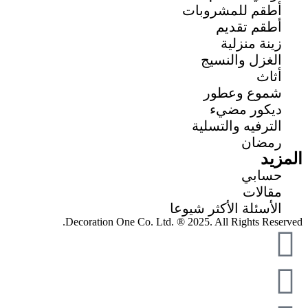
أطقم للمشروبات
أطقم تقديم
زينة منزلية
الغزل والنسيج
أثاث
شموع وعطور
ديكور مضيء
الترفيه والتسلية
رمضان
المزيد
حسابي
مقالات
الأسئلة الأكثر شيوعا
Decoration One Co. Ltd. ® 2025. All Rights Reserved.