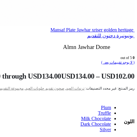
Mansaf Plate Jawhar xriser golden heritage
بونبونيرة دحنون للتقديم
Almn Jawhar Dome
out of 5
0
( لا يوجد تقييمات بعد. )
0 through USD134.00
USD
134.00
–
USD
102.00
رمز المنتج:
غير محدد
التصنيفات:
ترندات العيد
,
صحون تقديم حلويات العيد
,
مجموعة التقديم
Plum
Truffle
Milk Chocolate
اللون
Dark Chocolate
Silver