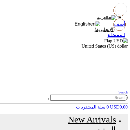
العربية
أضف
أضف
أضف
أضف
English
(
الإنجليزية
)
للمفضلة
للمفضلة
للمفضلة
للمفضلة
United States (US) dollar
Search
0.00
USD
0
سلة المشتريات
New Arrivals