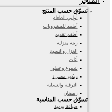
المتجر
تسوّق حسب المنتج
أواني الطعام
أطقم للمشروبات
أطقم تقديم
زينة منزلية
الغزل والنسيج
أثاث
شموع وعطور
ديكور مضيء
الترفيه والتسلية
رمضان
تسوّق حسب المناسبة
ضيافة يومية