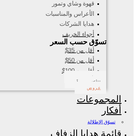
قهوة وشاي وتمور
الأعراس والمناسبات
هدايا الشركات
أجواء الخريف
تسوّق حسب السعر
أقل من 35$
أقل من 50$
أقل من 100$
صدف بحري
الأكثر مبيعاً
عروض
المجموعات
أفكار
تسوّق الإطلالة
قائمة هدايا الزفاف