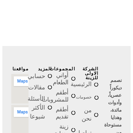
الشركة
المجموعات
المزيد
مواقعنا
الاولى
أواني
حسابي
للزينة
نصمم
الطعام
الرئيسية
مقالات
ديكوراً
أطقم
عصرياً،
الأسئلة
خصومات
للمشروبات
وأدوات
الأكثر
أطقم
مائدة،
من
شيوعا
تقديم
وهدايا
نحن
مستوحاة
زينة
من