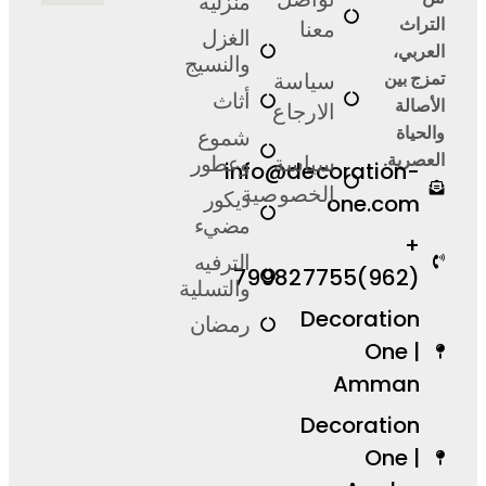
منزلية
تواصل
التراث
معنا
الغزل
العربي،
والنسيج
تمزج بين
سياسة
أثاث
الأصالة
الارجاع
والحياة
شموع
العصرية.
وعطور
info@decoration-
سياسة
الخصوصية
ديكور
one.com
مضيء
+
الترفيه
(962)799827755
والتسلية
Decoration
رمضان
One |
Amman
Decoration
One |