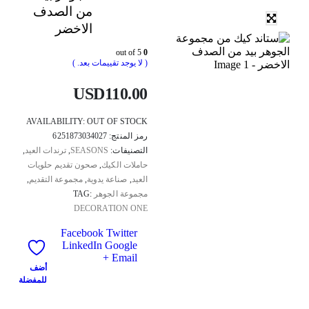
من الصدف
الاخضر
out of 5
0
( لا يوجد تقييمات بعد. )
USD
110.00
AVAILABILITY:
OUT OF STOCK
رمز المنتج:
6251873034027
التصنيفات:
SEASONS
,
ترندات العيد
,
حاملات الكيك
,
صحون تقديم حلويات
العيد
,
صناعة يدوية
,
مجموعة التقديم
,
مجموعة الجوهر
TAG:
DECORATION ONE
Facebook
Twitter
LinkedIn
Google
+
Email
أضف
للمفضلة