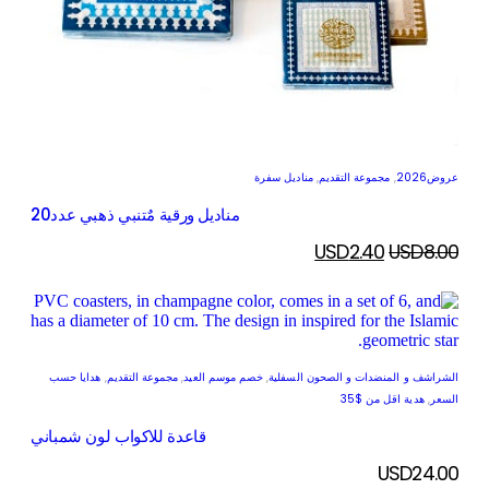
عروض2026
,
مجموعة التقديم
,
مناديل سفرة
مناديل ورقية مٌتنبي ذهبي عدد20
USD
2.40
USD
8.00
الشراشف و المنضدات و الصحون السفلية
,
خصم موسم العيد
,
مجموعة التقديم
,
هدايا حسب
السعر
,
هدية اقل من $35
قاعدة للاكواب لون شمباني
USD
24.00