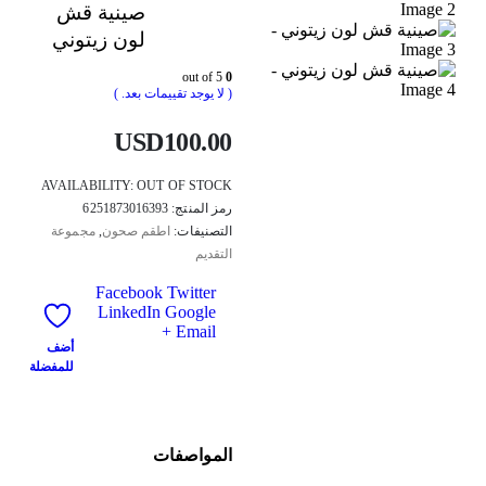
صينية قش
لون زيتوني
out of 5
0
( لا يوجد تقييمات بعد. )
USD
100.00
AVAILABILITY:
OUT OF STOCK
رمز المنتج:
6251873016393
التصنيفات:
اطقم صحون
,
مجموعة
التقديم
Facebook
Twitter
LinkedIn
Google
+
Email
أضف
للمفضلة
المواصفات