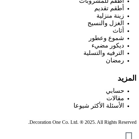
أطقم للمشروبات
أطقم تقديم
زينة منزلية
الغزل والنسيج
أثاث
شموع وعطور
ديكور مضيء
الترفيه والتسلية
رمضان
المزيد
حسابي
مقالات
الأسئلة الأكثر شيوعا
Decoration One Co. Ltd. ® 2025. All Rights Reserved.