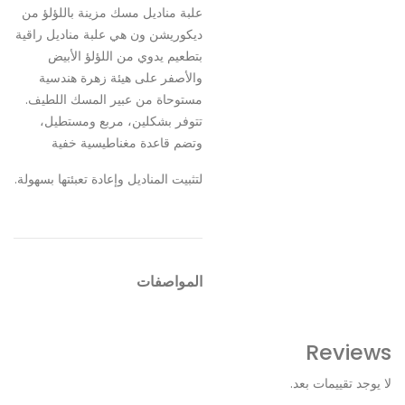
علبة مناديل مسك مزينة باللؤلؤ من
ديكوريشن ون هي علبة مناديل راقية
بتطعيم يدوي من اللؤلؤ الأبيض
والأصفر على هيئة زهرة هندسية
مستوحاة من عبير المسك اللطيف.
تتوفر بشكلين، مربع ومستطيل،
وتضم قاعدة مغناطيسية خفية
لتثبيت المناديل وإعادة تعبئتها بسهولة.
المواصفات
Reviews
لا يوجد تقييمات بعد.