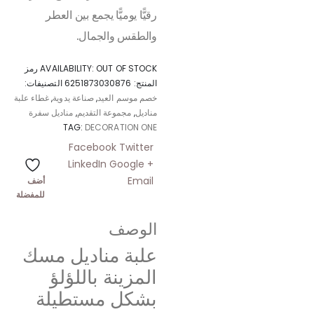
رقيًّا يوميًّا يجمع بين العطر
والطقس والجمال.
OUT OF STOCK
AVAILABILITY:
رمز
المنتج:
6251873030876
التصنيفات:
خصم موسم العيد
,
صناعة يدوية
,
غطاء علبة
مناديل
,
مجموعة التقديم
,
مناديل سفرة
TAG:
DECORATION ONE
Facebook
Twitter
LinkedIn
Google +
Email
أضف
للمفضلة
الوصف
علبة مناديل مسك
المزينة باللؤلؤ
بشكل مستطيلة