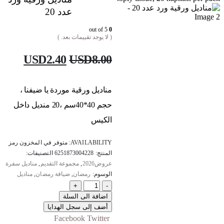
عدد 20
out of 5
0
( لا يوجد تقييمات بعد. )
USD
2.40
USD
8.00
مناديل ورقية موردة يا ضيفنا ،
حجم 40*40سم ،20 منديل داخل
الكيس
AVAILABILITY:
متوفر في المخزون
رمز
المنتج:
6251873004228
التصنيفات:
عروض2026
,
مجموعة التقديم
,
مناديل سفرة
الوسوم:
رمضان
,
ضيافة رمضان
,
مناديل
+
-
اضافة الى السلة
أضف إلى سجل الهدايا
Facebook
Twitter