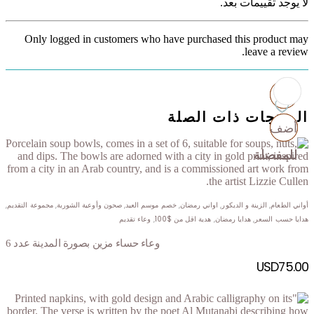
لا يوجد تقييمات بعد.
Only logged in customers who have purchased this product may
leave a review.
المنتجات ذات الصلة
أضف
أضف
أضف
أضف
للمفضلة
للمفضلة
للمفضلة
للمفضلة
أواني الطعام
,
الزينة و الديكور
,
اواني رمضان
,
خصم موسم العيد
,
صحون وأوعية الشوربة
,
مجموعة التقديم
,
هدايا حسب السعر
,
هدايا رمضان
,
هدية اقل من $100
,
وعاء تقديم
وعاء حساء مزين بصورة المدينة عدد 6
USD
75.00