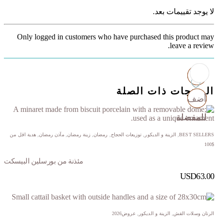
لا يوجد تقييمات بعد.
Only logged in customers who have purchased this product may
leave a review.
المنتجات ذات الصلة
أضف
أضف
أضف
أضف
للمفضلة
للمفضلة
للمفضلة
للمفضلة
BEST SELLERS
,
الزينة و الديكور
,
توزيعات الحجاج
,
رمضان
,
زينة رمضان
,
مآذن رمضان
,
هدية اقل من
$100
مئذنة من بورسلين البيسكت
USD
63.00
الرتان وسلات القش
,
الزينة و الديكور
,
عروض2026