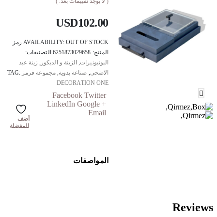
( لا يوجد تقييمات بعد. )
USD
102.00
OUT OF STOCK
AVAILABILITY:
رمز
المنتج:
6251873029658
التصنيفات:
البونبونيرات
,
الزينة و الديكور
,
زينة عيد
الاضحى
,
صناعة يدوية
,
مجموعة قرمز
TAG:
DECORATION ONE
Facebook
Twitter
LinkedIn
Google +
Email
أضف
للمفضلة
المواصفات
Reviews