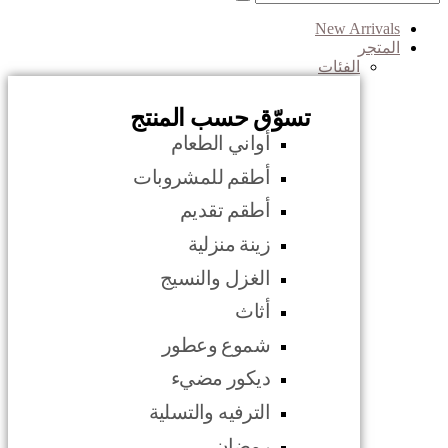
New Arrivals
المتجر
الفئات
تسوّق حسب المنتج
أواني الطعام
أطقم للمشروبات
أطقم تقديم
زينة منزلية
الغزل والنسيج
أثاث
شموع وعطور
ديكور مضيء
الترفيه والتسلية
رمضان