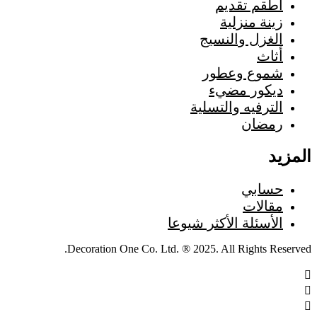
أطقم تقديم
زينة منزلية
الغزل والنسيج
أثاث
شموع وعطور
ديكور مضيء
الترفيه والتسلية
رمضان
المزيد
حسابي
مقالات
الأسئلة الأكثر شيوعا
Decoration One Co. Ltd. ® 2025. All Rights Reserved.