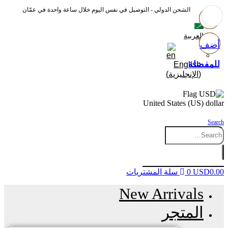
الشحن الدولي - التوصيل في نفس اليوم خلال ساعة واحدة في عمّان
العربية
أضف
أضف
أضف
أضف
للمفضلة
للمفضلة
للمفضلة
للمفضلة
English
(
الإنجليزية
)
United States (US) dollar
Search
0.00
USD
0
سلة المشتريات
New Arrivals
المتجر