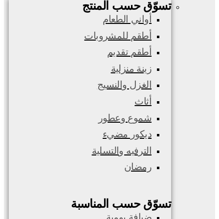
تسوّق حسب المنتج
أواني الطعام
أطقم للمشروبات
أطقم تقديم
زينة منزلية
الغزل والنسيج
أثاث
شموع وعطور
ديكور مضيء
الترفيه والتسلية
رمضان
تسوّق حسب المناسبة
ضيافة يومية