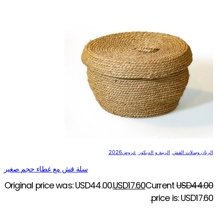
الرتان وسلات القش
,
الزينة و الديكور
,
عروض2026
سلة قش مع غطاء حجم صغير
Original price was: USD44.00.
USD
17.60
Current
USD
44.00
price is: USD17.60.