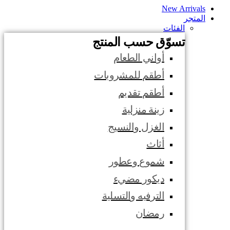
New Arrivals
المتجر
الفئات
تسوّق حسب المنتج
أواني الطعام
أطقم للمشروبات
أطقم تقديم
زينة منزلية
الغزل والنسيج
أثاث
شموع وعطور
ديكور مضيء
الترفيه والتسلية
رمضان