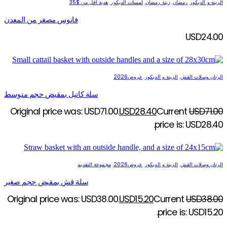
الزينة و الديكور
,
رمضان
,
زينة رمضان
,
لمسات الديكور
,
هدية اقل من $35
فانوس مصغر من المعدن
USD
24.00
الرتان وسلات القش
,
الزينة و الديكور
,
عروض2026
سلة كاتيل بمقبض حجم متوسط
Original price was: USD71.00.
USD
28.40
Current
USD
71.00
price is: USD28.40.
الرتان وسلات القش
,
الزينة و الديكور
,
عروض2026
,
مجموعة التقديم
سلة قش بمقبض حجم صغير
Original price was: USD38.00.
USD
15.20
Current
USD
38.00
price is: USD15.20.