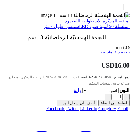
مأذنة المسّرة الاسطوانبة القصيرة
سلسلة 50 لمبة ضوء LEDشمسي طول 7متر
النجمة الهندسيّة الرماضانيّة 13 سم
out of 5
0
( لا يوجد تقييمات بعد. )
USD
16.00
رمز المنتج:
6251873020518
التصنيفات:
NEW ARRIVALS
,
الزينة و الديكور
,
رمضان
,
صناعة يدوية
,
لمسات الديكور
اللون
إزالة
+
-
اضافة الى السلة
أضف إلى سجل الهدايا
Facebook
Twitter
LinkedIn
Google +
Email