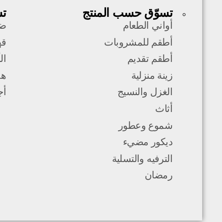
تسوّق حسب المنتج
تس
أواني الطعام
ضي
أطقم للمشروبات
قه
أطقم تقديم
ال
زينة منزلية
هد
الغزل والنسيج
أج
أثاث
شموع وعطور
ديكور مضيء
الترفيه والتسلية
رمضان