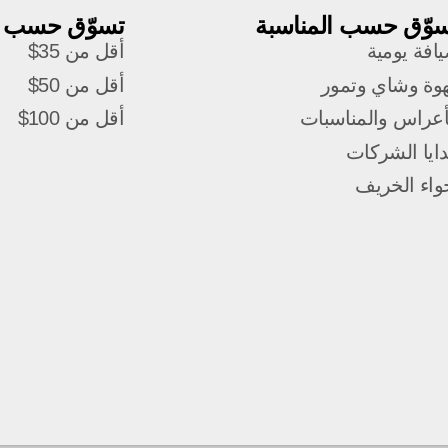
وّق حسب المناسبة
تسوّق حسب ا
افة يومية
أقل من 35$
وة وشاي وتمور
أقل من 50$
أعراس والمناسبات
أقل من 100$
ايا الشركات
واء الخريف