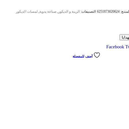
لمنتج:
6251873020624
التصنيفات:
الزينة و الديكور
,
صناعة يدوية
,
لمسات الديكور
ايا
Facebook
Tw
أضف للمفضلة