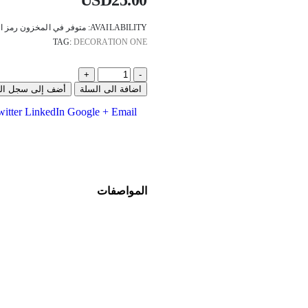
AVAILABILITY:
متوفر في المخزون
رمز ا
TAG:
DECORATION ONE
+
-
اضافة الى السلة
أضف إلى سجل الهد
itter
LinkedIn
Google +
Email
المواصفات