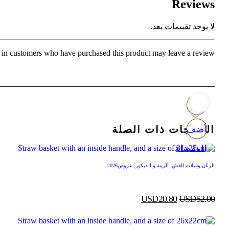
Reviews
لا يوجد تقييمات بعد.
in customers who have purchased this product may leave a review.
المنتجات ذات الصلة
أضف
أضف
أضف
أضف
للمفضلة
للمفضلة
للمفضلة
للمفضلة
الرتان وسلات القش
,
الزينة و الديكور
,
عروض2026
USD
20.80
USD
52.00