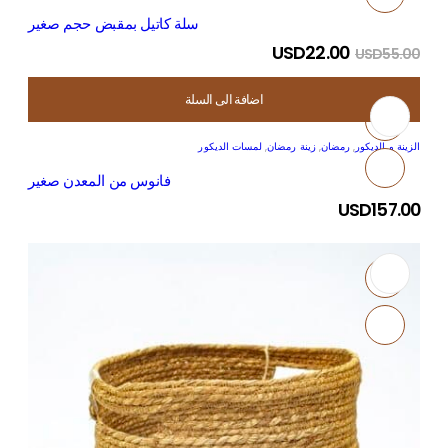
سلة كاتيل بمقبض حجم صغير
USD
22.00
USD
55.00
اضافة الى السلة
الزينة و الديكور
,
رمضان
,
زينة رمضان
,
لمسات الديكور
فانوس من المعدن صغير
USD
157.00