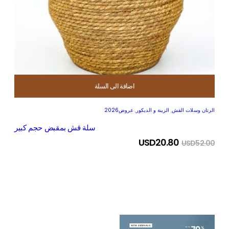
اضافة الى السلة
الرتان وسلات القش
,
الزينة و الديكور
,
عروض2026
سلة قش بمقبض حجم كبير
USD
20.80
USD
52.00