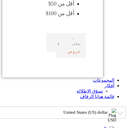
أقل من 50$
أقل من 100$
صدف بحري
الأكثر مبيعاً
عروض
المجموعات
أفكار
تسوّق الإطلالة
قائمة هدايا الزفاف
United States (US) dollar