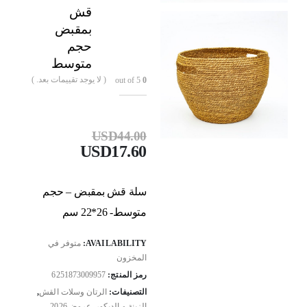
قش
بمقبض
حجم
متوسط
( لا يوجد تقييمات بعد. )
out of 5
0
USD
44.00
USD
17.60
سلة قش بمقبض – حجم
متوسط- 26*22 سم
AVAILABILITY:
متوفر في
المخزون
رمز المنتج:
6251873009957
التصنيفات:
الرتان وسلات القش
,
الزينة و الديكور
,
عروض2026