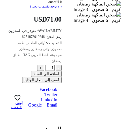
out of 5
0
( لا يوجد تقييمات بعد. )
USD
71.00
AVAILABILITY:
متوفر في المخزون
رمز المنتج:
6251873019246
التصنيفات:
أواني الطعام
,
اطقم
صحون
,
اواني رمضان
,
رمضان
,
مجموعة الخط العربي
TAG:
اطباق
رمضان
+
-
اضافة الى السلة
أضف إلى سجل الهدايا
Facebook
Twitter
LinkedIn
أضف
Google +
Email
للمفضلة