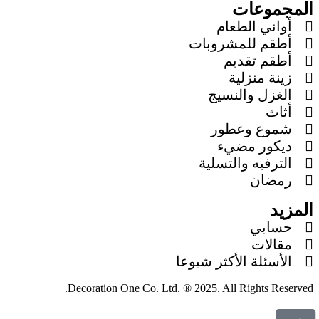
المجموعات
أواني الطعام
أطقم للمشروبات
أطقم تقديم
زينة منزلية
الغزل والنسيج
أثاث
شموع وعطور
ديكور مضيء
الترفيه والتسلية
رمضان
المزيد
حسابي
مقالات
الأسئلة الأكثر شيوعا
Decoration One Co. Ltd. ® 2025. All Rights Reserved.