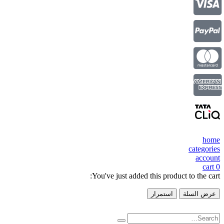
home
categories
account
cart
0
You've just added this product to the cart:
عرض السلة
استمرار