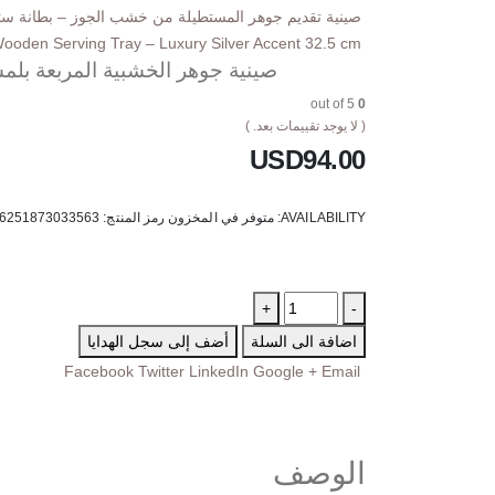
صينية تقديم جوهر المستطيلة من خشب الجوز – بطانة ستيل فضية فا
oden Serving Tray – Luxury Silver Accent 32.5 cm
صينية جوهر الخشبية المربعة بلمسة ذهب
out of 5
0
( لا يوجد تقييمات بعد. )
USD
94.00
AVAILABILITY:
متوفر في المخزون
رمز المنتج:
6251873033563
+
-
اضافة الى السلة
أضف إلى سجل الهدايا
Facebook
Twitter
LinkedIn
Google +
Email
الوصف