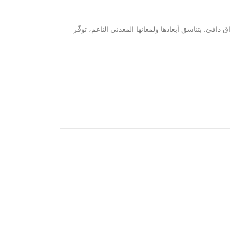
افئ. بتناسق أبعادها ولمعانها المعدني الناعم، توفّر