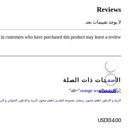
Reviews
لا يوجد تقييمات بعد.
in customers who have purchased this product may leave a review.
المنتجات ذات الصلة
أضف
أضف
أضف
أضف
للمفضلة
للمفضلة
للمفضلة
للمفضلة
الزينة و الديكور
,
اطقم صحون
,
رمضان
,
مجموعة التقديم
,
اطقم صحون
,
الزينة و الديكور
,
الصواني و الزب
USD
134.00