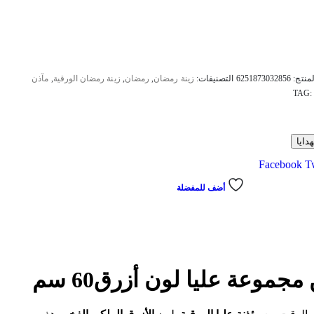
لمنتج:
6251873032856
التصنيفات:
زينة رمضان
,
رمضان
,
زينة رمضان الورقية
,
مآذن
TAG:
ايا
Facebook
Tw
أضف للمفضلة
موعة عليا لون أزرق60 سم