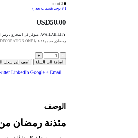
out of 5
0
( لا يوجد تقييمات بعد. )
USD
50.00
AVAILABILITY:
متوفر في المخزون
رمز ا
رمضان
,
مجموعة عليا
DECORATION ONE
+
-
اضافة الى السلة
أضف إلى سجل الهد
itter
LinkedIn
Google +
Email
الوصف
مئذنة رمضان من مج