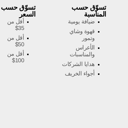
تسوّق حسب
تسوّق حسب
المناسبة
السعر
ضيافة يومية
أقل من
35$
قهوة وشاي
أقل من
وتمور
50$
الأعراس
أقل من
والمناسبات
100$
هدايا الشركات
أجواء الخريف