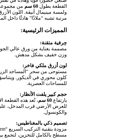
صنعي حضورًا قويًا وهادئًا في نف
القطعة بطول
60 سم
من مجموع
ولمسة مينيمال أنيقة. اللون الأز
مرتبة تشبه “ملاذًا” هادئًا داخل الم
المميزات الرئيسية:
حِرفية متقنة:
مصممة بعناية من ورق عالي الجودة و
وزن خفيف بشكل مدهش.
لون أزرق ملكي فاخر:
مستوحى من سحر “المساجد الزرقاء”
كلون محوري في الديكور. ويتناسق
للمساحات العصرية.
حجم كبير يلفت الأنظار:
بارتفاع
60 سم
، تُعد هذه القطعة 
للعرض الأرضي قرب المدخل، على ط
والكونسول.
تصميم ذكي بالمغناطيس:
مسطح بالكامل للتخزين، لتجمع بين