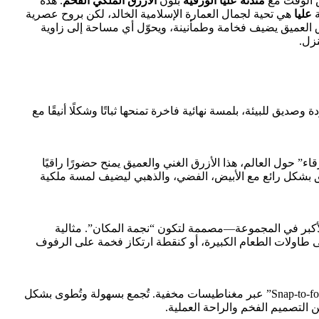
س الوقت مع
مئذنة عليا الورقية
بلون
الأزرق الملكي الفخم
. هذه
ة
عليا
هي تحية لجمال العمارة الإسلامية الخالد، لكن بروح عصرية
رق العميق يضيف فخامة وطمأنينة، ويحوّل أي مساحة إلى زاوية
نزل.
صديق للبيئة، بلمسة نهائية فاخرة تمنحها ثباتًا وشكلًا أنيقًا مع
 حول العالم، هذا الأزرق الغني والعميق يمنح حضورًا راقيًا
 بشكل رائع مع الأبيض، الفضي، والذهبي ليضيف لمسة ملكية
الأكبر في المجموعة—مصممة لتكون “نجمة المكان”. مثالية
اولات الطعام الكبيرة، أو كنقطة ارتكاز فخمة على الرفوف
مزودة بتقنية التركيب السريع “Snap-to-form” عبر مغناطيسات مخفية. تُجمع بسهولة وتُطوى بشكل
 التصميم الفخم والراحة العملية.