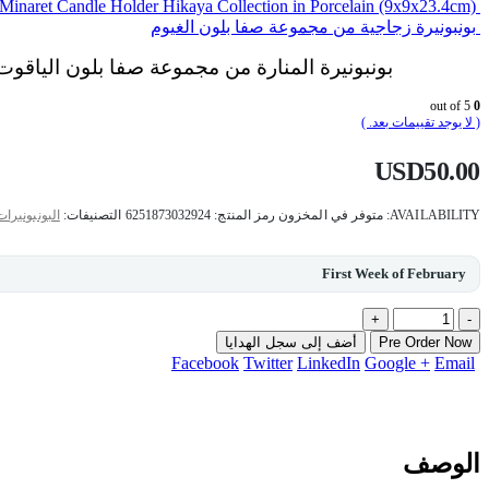
Minaret Candle Holder Hikaya Collection in Porcelain (9x9x23.4cm)
بونبونيرة زجاجية من مجموعة صفا بلون الغيوم
بونبونيرة المنارة من مجموعة صفا بلون الياقوت
out of 5
0
( لا يوجد تقييمات بعد. )
USD
50.00
AVAILABILITY:
متوفر في المخزون
رمز المنتج:
6251873032924
التصنيفات:
البونبونيرات
First Week of February
+
-
Pre Order Now
أضف إلى سجل الهدايا
Facebook
Twitter
LinkedIn
Google +
Email
الوصف