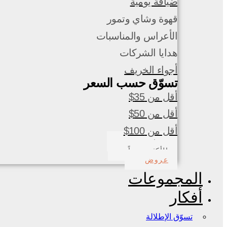
ضيافة يومية
قهوة وشاي وتمور
الأعراس والمناسبات
هدايا الشركات
أجواء الخريف
تسوّق حسب السعر
أقل من 35$
أقل من 50$
أقل من 100$
صدف بحري
الأكثر مبيعاً
عروض
المجموعات
أفكار
تسوّق الإطلالة