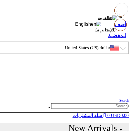
العربية
أضف
أضف
أضف
أضف
English
(
الإنجليزية
)
للمفضلة
للمفضلة
للمفضلة
للمفضلة
United States (US) dollar
Search
0.00
USD
0
سلة المشتريات
New Arrivals