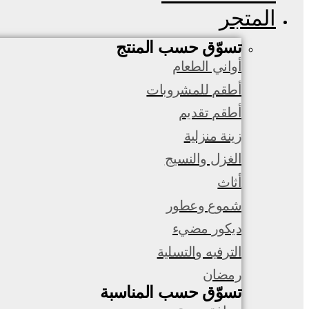
المتجر
تسوّق حسب المنتج
أواني الطعام
أطقم للمشروبات
أطقم تقديم
زينة منزلية
الغزل والنسيج
أثاث
شموع وعطور
ديكور مضيء
الترفيه والتسلية
رمضان
تسوّق حسب المناسبة