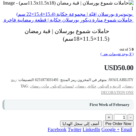
بونبونيرة بورسلان |قبّة | مجموعة حكاية (15.4×15.4×22 سم)
حاملات شموع منارة ديكور بورسلان حكاية | قطعة رمضانية فاخرة
حاملات شموع بورسلان | قبة رمضان
(11.5×11.5×18سم)
out of 5
0
( لا يوجد تقييمات بعد. )
USD
50.00
AVAILABILITY:
متوفر في المخزون
رمز المنتج:
6251873031491
التصنيفات:
زينة
رمضان
,
الزينة و الديكور
,
حكاية
,
رمضان
,
لمسات الديكور
,
مآذن رمضان
TAG:
DECORATION ONE
First Week of February
+
-
Pre Order Now
أضف إلى سجل الهدايا
Facebook
Twitter
LinkedIn
Google +
Email