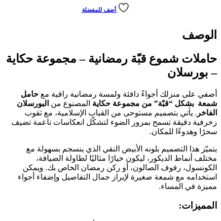
أضف للمفضلة
الوصف
حاملات شموع قبّة رمضانية – مجموعة حكاية
– بورسلان
أضفي على منزلك أجواءً دافئة ولمسة رمضانية راقية مع
حامل
شمعة بشكل “قبّة” من مجموعة حكاية
المصنوع من
البورسلان
الفاخر
. يأتي بتصميم مستوحى من القباب الإسلامية، مع ثقوب
زخرفية دقيقة تسمح بمرور الضوء لتشكّل انعكاسات ناعمة تضيف
سحرًا وهدوءًا للمكان.
يتميّز هذا التصميم بلونه الأبيض النقي الذي ينسجم بسهولة مع
مختلف أنماط الديكور، ليكون خيارًا مثاليًا لطاولة الضيافة،
الكونسول، رفوف الصالون، أو ركن رمضان الخاص بك. ويمكن
استخدامه مع شمعة صغيرة لإبراز جمال التفاصيل وإضفاء أجواء
مميزة في المساء.
المميزات: