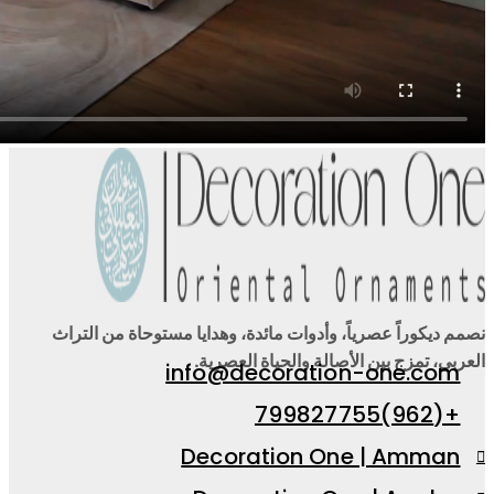
نصمم ديكوراً عصرياً، وأدوات مائدة، وهدايا مستوحاة من التراث
العربي، تمزج بين الأصالة والحياة العصرية.
info@decoration-one.com
+(962)799827755
Decoration One | Amman