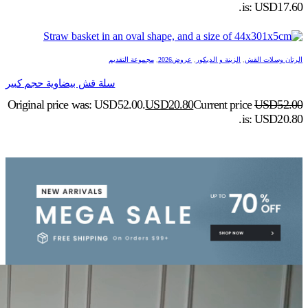
is: USD17.60.
الرتان وسلات القش
,
الزينة و الديكور
,
عروض2026
,
مجموعة التقديم
سلة قش بيضاوية حجم كبير
Original price was: USD52.00.
USD
20.80
Current price
USD
52.00
is: USD20.80.