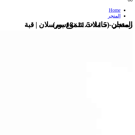
Home
المتجر
المتجر - حاملات شموع بورسلان | قبة رمضان (11.5×11.5×18سم)