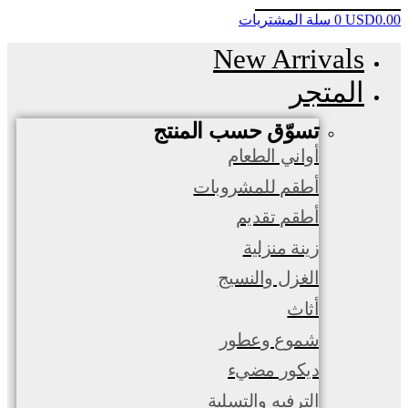
0.00
USD
0
سلة المشتريات
New Arrivals
المتجر
تسوّق حسب المنتج
أواني الطعام
أطقم للمشروبات
أطقم تقديم
زينة منزلية
الغزل والنسيج
أثاث
شموع وعطور
ديكور مضيء
الترفيه والتسلية