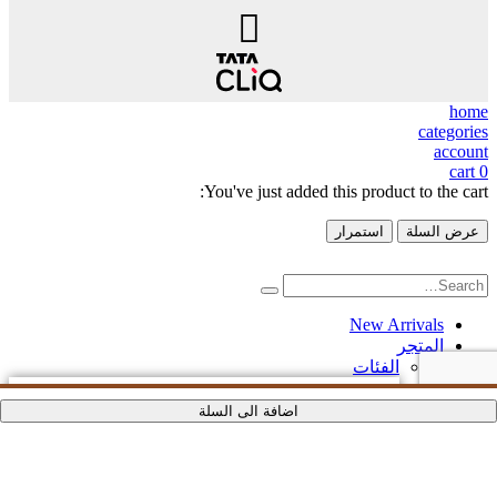
home
categories
account
cart
0
You've just added this product to the cart:
عرض السلة
استمرار
New Arrivals
المتجر
الفئات
تسوّق حسب المنتج
اضافة الى السلة
اضافة الى السلة
اضافة الى السلة
اضافة الى السلة
اضافة الى السلة
أواني الطعام
أطقم للمشروبات