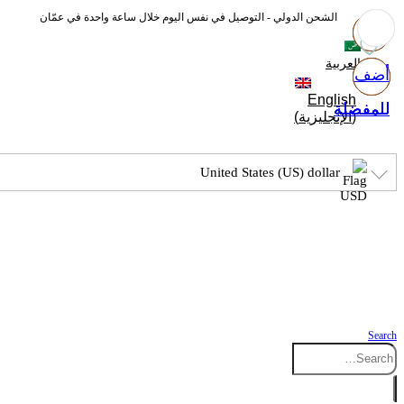
الشحن الدولي - التوصيل في نفس اليوم خلال ساعة واحدة في عمّان
العربية
أضف
أضف
أضف
أضف
English
للمفضلة
للمفضلة
للمفضلة
للمفضلة
(
الإنجليزية
)
United States (US) dollar
Search