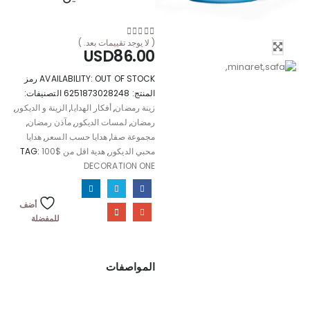
( لا يوجد تقييمات بعد. )
out of 5
0
USD
86.00
OUT OF STOCK
AVAILABILITY:
رمز
المنتج:
6251873028248
التصنيفات:
زينة رمضان
,
أفكار الهدايا
,
الزينة و الديكور
,
رمضان
,
لمسات الديكور
,
مآذن رمضان
,
مجموعة صفا
,
هدايا حسب السعر
,
هدايا
محبي الديكور
,
هدية اقل من $100
TAG:
DECORATION ONE
أضف
للمفضلة
المواصفات