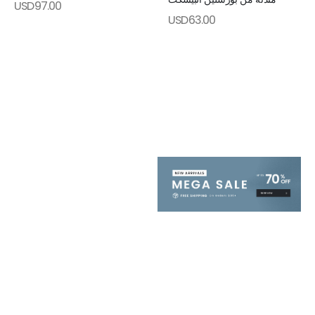
USD
97.00
USD
63.00