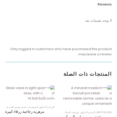
Reviews
لا يوجد تقييمات بعد.
Only logged in customers who have purchased this product
may leave a review.
المنتجات ذات الصلة
الزينة و الديكور
,
المزهريات
,
خصم موسم العيد
,
هدايا محبي الديكور
مزهرية زجاجية زرقاء كبيرة
BEST SELLERS
,
الزينة و الديكور
,
توزيعات الحجاج
,
رمضان
,
زينة رمضان
,
مآذن رمضان
,
هدية اقل من $100
مئذنة من بورسلين البيسكت