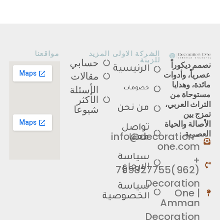
الشركة الاولى
المزيد
مواقعنا
للزينة
حسابي
نصمم ديكوراً
الرئيسية
عصرياً، وأدوات
مقالات
مائدة، وهدايا
الأسئلة
خصومات
مستوحاة من
الأكثر
التراث العربي،
شيوعا
من نحن
تمزج بين
الأصالة والحياة
تواصل
العصرية.
info@decoration-
معنا
one.com
سياسة
+
الارجاع
(962)799827755
Decoration
سياسة
One |
الخصوصية
Amman
Decoration