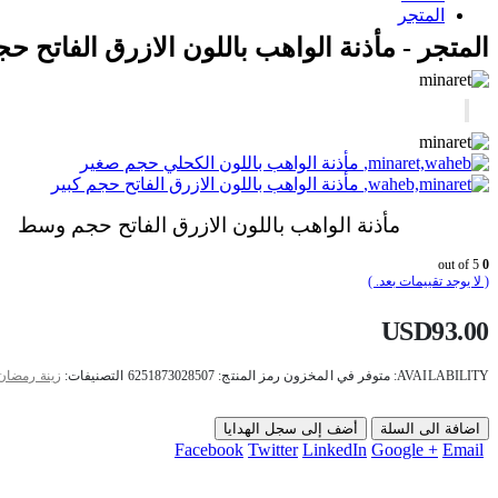
المتجر
المتجر - مأذنة الواهب باللون الازرق الفاتح 
مأذنة الواهب باللون الكحلي حجم صغير
مأذنة الواهب باللون الازرق الفاتح حجم كبير
مأذنة الواهب باللون الازرق الفاتح حجم وسط
out of 5
0
( لا يوجد تقييمات بعد. )
USD
93.00
AVAILABILITY:
متوفر في المخزون
رمز المنتج:
6251873028507
التصنيفات:
زينة رمضان
اضافة الى السلة
أضف إلى سجل الهدايا
Facebook
Twitter
LinkedIn
Google +
Email