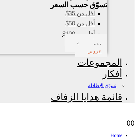
تسوّق حسب السعر
أقل من 35$
أقل من 50$
أقل من 100$
صدف بحري
الأكثر مبيعاً
عروض
المجموعات
أفكار
تسوّق الإطلالة
قائمة هدايا الزفاف
0
0
Home