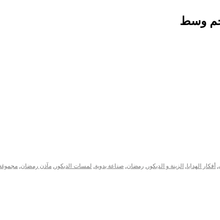
حجم وسط
,
أفكار الهدايا
,
الزينة و الديكور
,
رمضان
,
صناعة يدوية
,
لمسات الديكور
,
مآذن رمضان
,
مجموغة