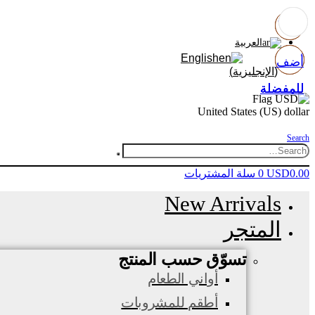
العربية
English
أضف
أضف
أضف
أضف
(
الإنجليزية
)
للمفضلة
للمفضلة
للمفضلة
للمفضلة
United States (US) dollar
Search
0.00
USD
0
سلة المشتريات
New Arrivals
المتجر
تسوّق حسب المنتج
أواني الطعام
أطقم للمشروبات