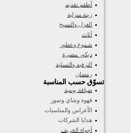
أطقم تقديم
زينة منزلية
الغزل والنسيج
أثاث
شموع وعطور
ديكور مضيء
الترفيه والتسلية
رمضان
تسوّق حسب المناسبة
ضيافة يومية
قهوة وشاي وتمور
الأعراس والمناسبات
هدايا الشركات
أجواء الخريف