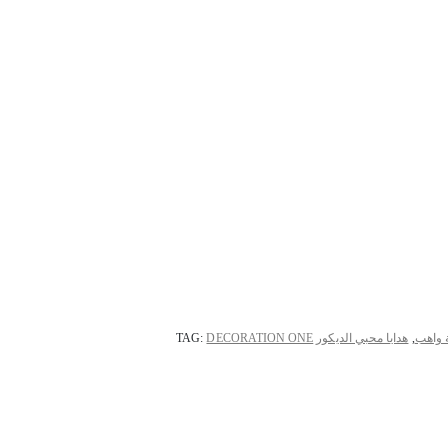
 واهب
,
هدايا محبي الديكور
DECORATION ONE
TAG: