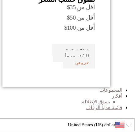
أقل من 35$
أقل من 50$
أقل من 100$
صدف بحري
الأكثر مبيعاً
عروض
المجموعات
أفكار
تسوّق الإطلالة
قائمة هدايا الزفاف
United States (US) dollar