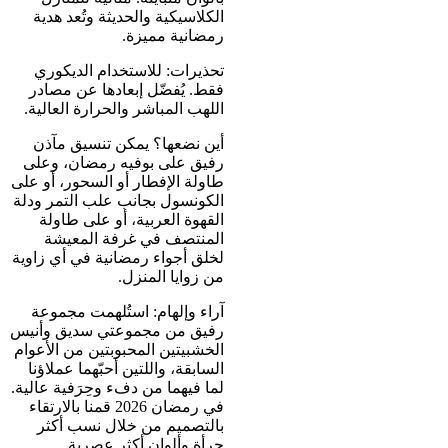
الكلاسيكية والحديثة وتُعد هدية
رمضانية مميزة.
تحذيرات: للاستخدام الديكوري
فقط. يُفضّل إبعادها عن مصادر
اللهب المباشر والحرارة العالية.
أين نضعها؟ يمكن تنسيق مآذن
رفيق على بوفيه رمضان، وعلى
طاولة الإفطار أو السحور، أو على
الكونسول بجانب علب التمر ودلة
القهوة العربية، أو على طاولة
المنتصف في غرفة المعيشة
لخلق أجواء رمضانية في أي زاوية
من زوايا المنزل.
آراء وإلهام: استُلهمت مجموعة
رفيق من مجموعتي سديق وأنيس
الخشبيتين المحبوبتين من الأعوام
السابقة، واللتين أحبّهما عملاؤنا
لما فيهما من دفء وحِرَفية عالية.
في رمضان 2026 قمنا بالارتقاء
بالتصميم من خلال نسب أكثر
جرأة وألوان أكثر عصرية