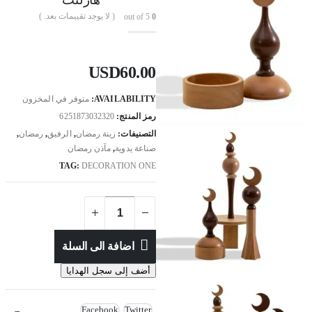
( لا يوجد تقييمات بعد. )
out of 5
0
USD
60.00
AVAILABILITY:
متوفر في المخزون
رمز المنتج:
6251873032320
التصنيفات:
زينة رمضان
,
الرفيق
,
رمضان
,
صناعة يدوية
,
مآذن رمضان
TAG:
DECORATION ONE
اضافة الى السلة
أضف إلى سجل الهدايا
Facebook
Twitter