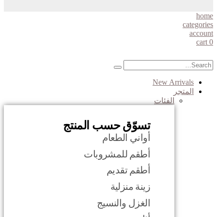
home
categories
account
cart
0
New Arrivals
المتجر
الفئات
تسوّق حسب المنتج
أواني الطعام
أطقم للمشروبات
أطقم تقديم
زينة منزلية
الغزل والنسيج