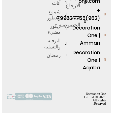
one.com
أثاث
الارجاع
+
شموع
(962)799827755
وعطور
سياسة
الخصوصية
ديكور
Decoration
مضيء
One |
الترفيه
Amman
والتسلية
Decoration
رمضان
One |
Aqaba
Decoration One
Co. Ltd. ® 2025.
All Rights
Reserved.