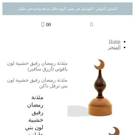
الشحن الدولي - التوصيل في نفس اليوم خلال ساعة واحدة في عمّان
0
0
Home
المتجر
مئذنة رمضان رفيق خشبية لون
ياقوتي (أزرق سافير)
مئذنة رمضان رفيق خشبية لون
بني ترفل داكن
مئذنة
رمضان
رفيق
خشبية
لون بني
هازلنت