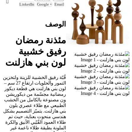
LinkedIn
Google +
Email
الوصف
مئذنة رمضان
رفيق خشبية
لون بني هازلنت
قُبّة رفيق الخشبية للزينة ولتخزين
التمور والحلويات ارتفاع 27 سم –
لون بني هازلنت هي قطعة ديكور
رمضانية مجسّمة من ديكوريشن
ون مصنوعة بالكامل من الخشب
الطبيعي مع طلاء عصري بلون
بني هازلنت. يتميّز التصميم بشكل
هندسي منحوت بعناية، حيث تم
طلاء العمود القُبّبي الأنيق والكرة
الملونة بطبقة طلاء ناعمة غير