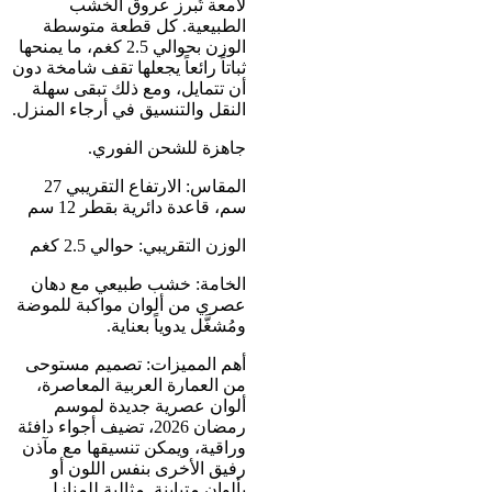
لامعة تُبرز عروق الخشب
الطبيعية. كل قطعة متوسطة
الوزن بحوالي 2.5 كغم، ما يمنحها
ثباتاً رائعاً يجعلها تقف شامخة دون
أن تتمايل، ومع ذلك تبقى سهلة
النقل والتنسيق في أرجاء المنزل.
جاهزة للشحن الفوري.
المقاس: الارتفاع التقريبي 27
سم، قاعدة دائرية بقطر 12 سم
الوزن التقريبي: حوالي 2.5 كغم
الخامة: خشب طبيعي مع دهان
عصري من ألوان مواكبة للموضة
ومُشغَّل يدوياً بعناية.
أهم المميزات: تصميم مستوحى
من العمارة العربية المعاصرة،
ألوان عصرية جديدة لموسم
رمضان 2026، تضيف أجواء دافئة
وراقية، ويمكن تنسيقها مع مآذن
رفيق الأخرى بنفس اللون أو
بألوان متباينة. مثالية للمنازل