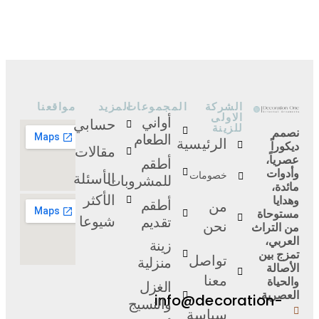
الشركة
المجموعات
المزيد
مواقعنا
الاولى
أواني
حسابي
للزينة
نصمم
الطعام
الرئيسية
ديكوراً
مقالات
عصرياً،
أطقم
وأدوات
الأسئلة
خصومات
للمشروبات
مائدة،
الأكثر
وهدايا
أطقم
من
مستوحاة
شيوعا
تقديم
من التراث
نحن
العربي،
زينة
تمزج بين
منزلية
تواصل
الأصالة
والحياة
معنا
الغزل
العصرية.
info@decoration-
والنسيج
سياسة