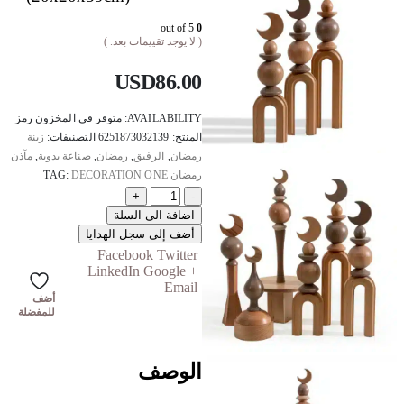
out of 5
0
( لا يوجد تقييمات بعد. )
USD
86.00
AVAILABILITY:
متوفر في المخزون
رمز
المنتج:
6251873032139
التصنيفات:
زينة
رمضان
,
الرفيق
,
رمضان
,
صناعة يدوية
,
مآذن
رمضان
DECORATION ONE
TAG:
+
-
اضافة الى السلة
أضف إلى سجل الهدايا
Facebook
Twitter
LinkedIn
Google +
Email
أضف
للمفضلة
الوصف