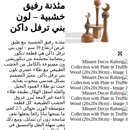
مئذنة رفيق
خشبية – لون
بني ترفل داكن
مئذنة رفيق الخشبية مع طبق
عرض ارتفاع 39 سم – لون بني
ترفل داكن هي قطعة ديكور
رمضانية مجسّمة من ديكوريشن
ون مصنوعة بالكامل من الخشب
الطبيعي مع طلاء عصري بلون
بني ترفل داكن. يتميّز التصميم
بشكل هندسي منحوت بعناية،
حيث تم طلاء العمود النحيل
والقبّة أسفل الهلال بطبقة طلاء
ناعمة غير لامعة تُبرز عروق
الخشب الطبيعية. كل قطعة
متوسطة الوزن بحوالي 2.5 كغم،
ما يمنحها ثباتاً رائعاً يجعلها تقف
شامخة دون أن تتمايل، ومع ذلك
تبقى سهلة النقل والتنسيق في