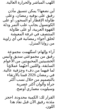
اللهب المباشر والحرارة العالية.
أين نضعها؟ يمكن تنسيق مآذن
رفيق على بوفيه رمضان، وعلى
طاولة الإفطار أو السحور، أو على
الكونسول بجانب علب التمر ودلة
القهوة العربية، أو على طاولة
المنتصف في غرفة المعيشة
لخلق أجواء رمضانية في أي زاوية
من زوايا المنزل.
آراء وإلهام: استُلهمت مجموعة
رفيق من مجموعتي سديق وأنيس
الخشبيتين المحبوبتين من الأعوام
السابقة، واللتين أحبّهما عملاؤنا
لما فيهما من دفء وحِرَفية عالية.
في رمضان 2026 قمنا بالارتقاء
بالتصميم من خلال نسب أكثر
جرأة وألوان أكثر عصرية
وسيلويت معماري أوضح.
القرار لك: الكمية محدودة. احجز
مئذنة رفيق الآن قبل نفاد هذا
اللون.