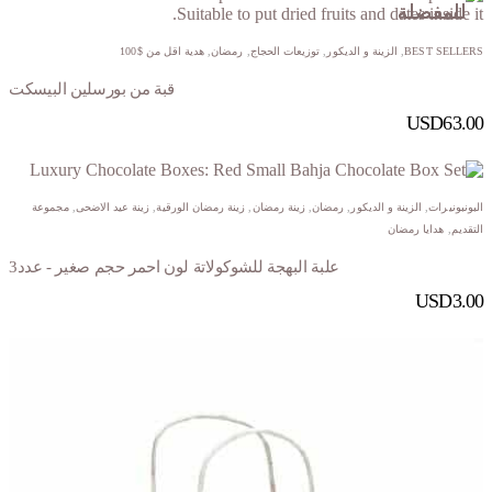
للمفضلة
للمفضلة
للمفضلة
للمفضلة
BEST SELLERS
,
الزينة و الديكور
,
توزيعات الحجاج
,
رمضان
,
هدية اقل من $100
قبة من بورسلين البيسكت
USD
63.00
البونبونيرات
,
الزينة و الديكور
,
رمضان
,
زينة رمضان
,
زينة رمضان الورقية
,
زينة عيد الاضحى
,
مجموعة
التقديم
,
هدايا رمضان
علبة البهجة للشوكولاتة لون احمر حجم صغير - عدد3
USD
3.00