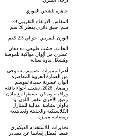
أرجاء المنزل.
جاهزة للشحن الفوري.
المقاس: الارتفاع التقريبي 39
سم، طبق دائري بقطر 20 سم
الوزن التقريبي: حوالي 2.5 كغم
الخامة: خشب طبيعي مع دهان
عصري من ألوان مواكبة للموضة
ومُشغَّل يدوياً بعناية.
أهم المميزات: تصميم مستوحى
من العمارة العربية المعاصرة،
ألوان عصرية جديدة لموسم
رمضان 2026، تضيف أجواء دافئة
وراقية، ويمكن تنسيقها مع مآذن
رفيق الأخرى بنفس اللون أو
بألوان متباينة. مثالية للمنازل
الكلاسيكية والحديثة وتُعد هدية
رمضانية مميزة.
تحذيرات: للاستخدام الديكوري
فقط. يُفضّل إبعادها عن مصادر