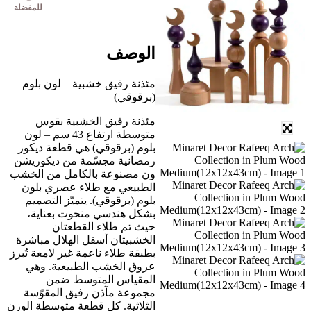
للمفضلة
الوصف
مئذنة رفيق خشبية – لون بلوم
(برقوقي)
مئذنة رفيق الخشبية بقوس
متوسطة ارتفاع 43 سم – لون
بلوم (برقوقي) هي قطعة ديكور
رمضانية مجسّمة من ديكوريشن
ون مصنوعة بالكامل من الخشب
الطبيعي مع طلاء عصري بلون
بلوم (برقوقي). يتميّز التصميم
بشكل هندسي منحوت بعناية،
حيث تم طلاء القطعتان
الخشبيتان أسفل الهلال مباشرة
بطبقة طلاء ناعمة غير لامعة تُبرز
عروق الخشب الطبيعية. وهي
المقياس المتوسط ضمن
مجموعة مآذن رفيق المقوّسة
الثلاثية. كل قطعة متوسطة الوزن