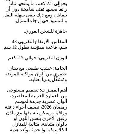
بحوالي 2.5 كغم، ما يمنحها ثباتاً
رائعاً يجعلها تقف شامخة دون أن
تتمايل، ومع ذلك تبقى سهلة النقل
والتنسيق في أرجاء المنزل.
جاهزة للشحن الفوري.
المقاس: الارتفاع التقريبي 43
سم، قاعدة مقوّسة بطول 12 سم
الوزن التقريبي: حوالي 2.5 كغم
الخامة: خشب طبيعي مع دهان
عصري من ألوان مواكبة للموضة
ومُشغَّل يدوياً بعناية.
أهم المميزات: تصميم مستوحى
من العمارة العربية المعاصرة،
ألوان عصرية جديدة لموسم
رمضان 2026، تضيف أجواء دافئة
وراقية، ويمكن تنسيقها مع مآذن
رفيق الأخرى بنفس اللون أو
بألوان متباينة. مثالية للمنازل
الكلاسيكية والحديثة وتُعد هدية