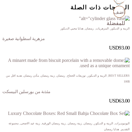
المنتجات ذات الصلة
أضف
أضف
أضف
أضف
للمفضلة
للمفضلة
للمفضلة
للمفضلة
الزينة و الديكور
,
المزهريات
,
رمضان
,
هدايا محبي الديكور
مزهرية اسطوانية صغيرة
USD
93.00
BEST SELLERS
,
الزينة و الديكور
,
توزيعات الحجاج
,
رمضان
,
زينة رمضان
,
مآذن رمضان
,
هدية اقل من
$100
مئذنة من بورسلين البيسكت
USD
63.00
البونبونيرات
,
الزينة و الديكور
,
رمضان
,
زينة رمضان
,
زينة رمضان الورقية
,
زينة عيد الاضحى
,
مجموعة
التقديم
,
هدايا رمضان