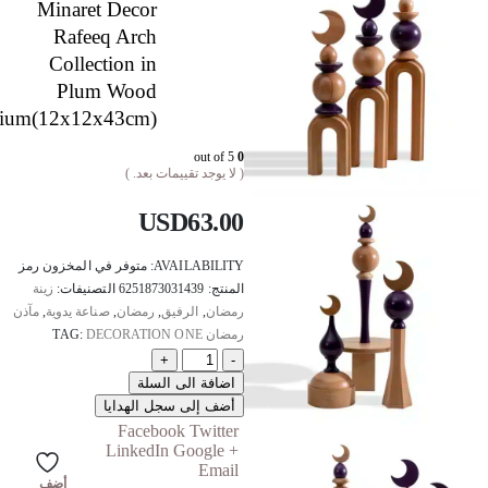
Minaret Decor
Rafeeq Arch
Collection in
Plum Wood
ium(12x12x43cm)
out of 5
0
( لا يوجد تقييمات بعد. )
USD
63.00
AVAILABILITY:
متوفر في المخزون
رمز
المنتج:
6251873031439
التصنيفات:
زينة
رمضان
,
الرفيق
,
رمضان
,
صناعة يدوية
,
مآذن
رمضان
DECORATION ONE
TAG:
+
-
اضافة الى السلة
أضف إلى سجل الهدايا
Facebook
Twitter
LinkedIn
Google +
Email
أضف