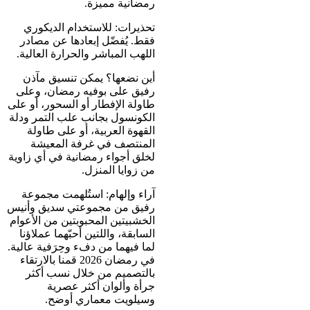
رمضانية مميزة.
تحذيرات: للاستخدام الديكوري
فقط. يُفضّل إبعادها عن مصادر
اللهب المباشر والحرارة العالية.
أين نضعها؟ يمكن تنسيق مآذن
رفيق على بوفيه رمضان، وعلى
طاولة الإفطار أو السحور، أو على
الكونسول بجانب علب التمر ودلة
القهوة العربية، أو على طاولة
المنتصف في غرفة المعيشة
لخلق أجواء رمضانية في أي زاوية
من زوايا المنزل.
آراء وإلهام: استُلهمت مجموعة
رفيق من مجموعتي سديق وأنيس
الخشبيتين المحبوبتين من الأعوام
السابقة، واللتين أحبّهما عملاؤنا
لما فيهما من دفء وحِرَفية عالية.
في رمضان 2026 قمنا بالارتقاء
بالتصميم من خلال نسب أكثر
جرأة وألوان أكثر عصرية
وسيلويت معماري أوضح.