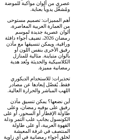
عصري من ألوان مواكبة للموضة
ومُشغَّل يدوياً بعناية.
أهم المميزات: تصميم مستوحى
من العمارة العربية المعاصرة،
ألوان عصرية جديدة لموسم
رمضان 2026، تضيف أجواء دافئة
وراقية، ويمكن تنسيقها مع مآذن
رفيق الأخرى بنفس اللون أو
بألوان متباينة. مثالية للمنازل
الكلاسيكية والحديثة وتُعد هدية
رمضانية مميزة.
تحذيرات: للاستخدام الديكوري
فقط. يُفضّل إبعادها عن مصادر
اللهب المباشر والحرارة العالية.
أين نضعها؟ يمكن تنسيق مآذن
رفيق على بوفيه رمضان، وعلى
طاولة الإفطار أو السحور، أو على
الكونسول بجانب علب التمر ودلة
القهوة العربية، أو على طاولة
المنتصف في غرفة المعيشة
لخلق أجواء رمضانية في أي زاوية