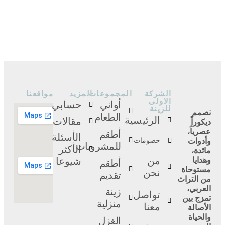
الشركة
المجموعات
المزيد
مواقعنا
الاولى
أواني
حسابي
للزينة
نصمم
الطعام
الرئيسية
مقالات
ديكوراً
عصرياً،
أطقم
الأسئلة
وأدوات
خصومات
للمشروبات
الأكثر
مائدة،
من
وهدايا
شيوعا
أطقم
مستوحاة
نحن
تقديم
من التراث
العربي،
زينة
تواصل
تمزج بين
منزلية
معنا
الأصالة
والحياة
الغزل