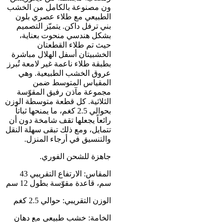
ون مصنوعة بالكامل من الخشب
الطبيعي مع طلاء عصري بلون
بني ترفل داكن. يتميّز التصميم
بشكل هندسي منحوت بعناية،
حيث تم طلاء القطعتان
الخشبيتان أسفل الهلال مباشرة
بطبقة طلاء ناعمة غير لامعة تُبرز
عروق الخشب الطبيعية. وهي
المقياس المتوسط ضمن
مجموعة مآذن رفيق المقوّسة
الثلاثية. كل قطعة متوسطة الوزن
بحوالي 2.5 كغم، ما يمنحها ثباتاً
رائعاً يجعلها تقف شامخة دون أن
تتمايل، ومع ذلك تبقى سهلة النقل
والتنسيق في أرجاء المنزل.
جاهزة للشحن الفوري.
المقاس: الارتفاع التقريبي 43
سم، قاعدة مقوّسة بطول 12 سم
الوزن التقريبي: حوالي 2.5 كغم
الخامة: خشب طبيعي مع دهان