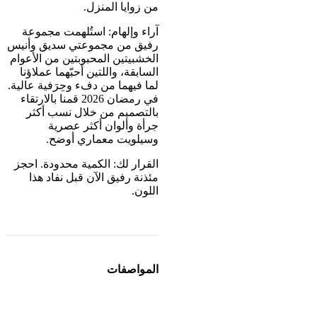
من زوايا المنزل.
آراء وإلهام: استُلهمت مجموعة
رفيق من مجموعتي سديق وأنيس
الخشبيتين المحبوبتين من الأعوام
السابقة، واللتين أحبّهما عملاؤنا
لما فيهما من دفء وحِرَفية عالية.
في رمضان 2026 قمنا بالارتقاء
بالتصميم من خلال نسب أكثر
جرأة وألوان أكثر عصرية
وسيلويت معماري أوضح.
القرار لك: الكمية محدودة. احجز
مئذنة رفيق الآن قبل نفاد هذا
اللون.
المواصفات