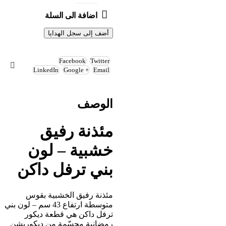
اضافة الى السلة
أضف إلى سجل الهدايا
Facebook
Twitter
LinkedIn
Google +
Email
الوصف
مئذنة رفيق
خشبية – لون
بني ترفل داكن
مئذنة رفيق الخشبية بقوس
متوسطة ارتفاع 43 سم – لون بني
ترفل داكن هي قطعة ديكور
رمضانية مجسّمة من ديكوريشن