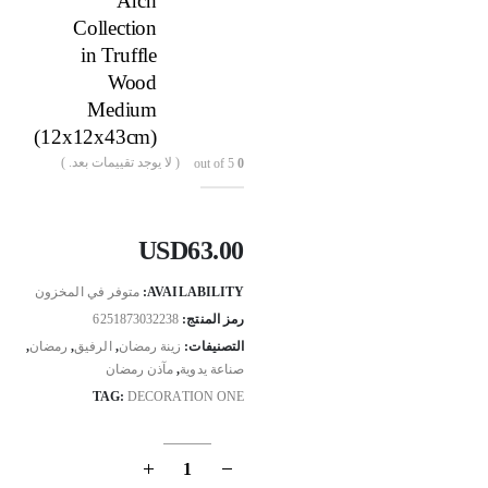
Arch
Collection
in Truffle
Wood
Medium
(12x12x43cm)
( لا يوجد تقييمات بعد. )
out of 5
0
USD
63.00
AVAILABILITY:
متوفر في المخزون
رمز المنتج:
6251873032238
التصنيفات:
زينة رمضان
,
الرفيق
,
رمضان
,
صناعة يدوية
,
مآذن رمضان
TAG:
DECORATION ONE