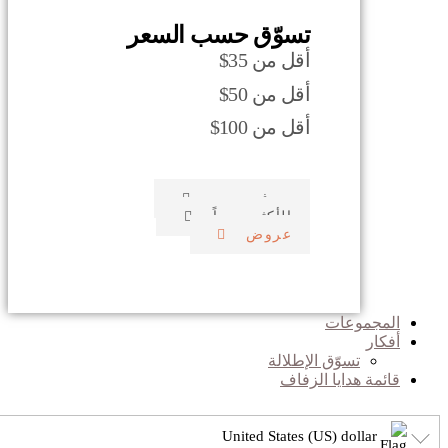
تسوّق حسب السعر
أقل من 35$
أقل من 50$
أقل من 100$
صدف بحري
الأكثر مبيعاً
عروض
المجموعات
أفكار
تسوّق الإطلالة
قائمة هدايا الزفاف
United States (US) dollar