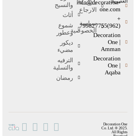
العصرية.
info@decoration-
سياسة
والنسيج
one.com
الارجاع
أثاث
+
سياسة
شموع
(962)799827755
الخصوصية
وعطور
Decoration
One |
ديكور
Amman
مضيء
Decoration
الترفيه
One |
والتسلية
Aqaba
رمضان
Decoration One
Co. Ltd. ® 2025.
All Rights
Reserved.