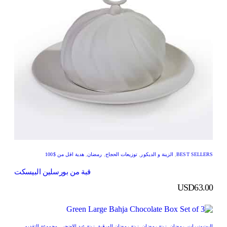
BEST SELLERS
,
الزينة و الديكور
,
توزيعات الحجاج
,
رمضان
,
هدية اقل من $100
قبة من بورسلين البيسكت
USD
63.00
البونبونيرات
,
رمضان
,
زينة رمضان
,
زينة رمضان الورقية
,
زينة عيد الاضحى
,
مجموعة التقديم
,