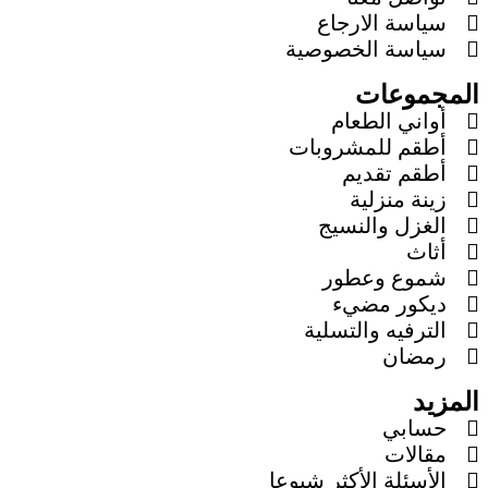
سياسة الارجاع
سياسة الخصوصية
المجموعات
أواني الطعام
أطقم للمشروبات
أطقم تقديم
زينة منزلية
الغزل والنسيج
أثاث
شموع وعطور
ديكور مضيء
الترفيه والتسلية
رمضان
المزيد
حسابي
مقالات
الأسئلة الأكثر شيوعا