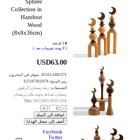
Sphere
Collection in
Hazelnut
Wood
(8x8x36cm)
out of 5
0
( لا يوجد تقييمات بعد. )
USD
63.00
AVAILABILITY:
متوفر في المخزون
رمز المنتج:
6251873032078
التصنيفات:
زينة رمضان
,
الرفيق
,
رمضان
,
صناعة يدوية
,
مآذن رمضان
TAG:
DECORATION ONE
+
-
اضافة الى السلة
أضف إلى سجل الهدايا
Facebook
Twitter