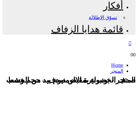
أفكار
تسوّق الإطلالة
قائمة هدايا الزفاف
0
0
Home
المتجر
المتجر - بونبونيرة الالومنيوم بيد من الخشب صدف الخضراء بمقبض صدف – حجم وسط