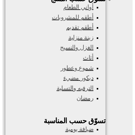
أواني الطعام
أطقم للمشروبات
أطقم تقديم
زينة منزلية
الغزل والنسيج
أثاث
شموع وعطور
ديكور مضيء
الترفيه والتسلية
رمضان
تسوّق حسب المناسبة
ضيافة يومية