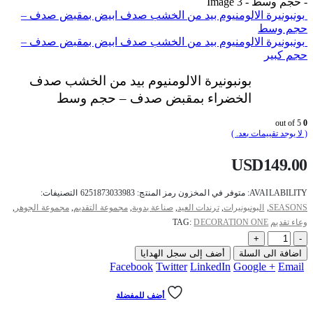
بونبونيرة الالومنيوم بيد من الخشب صدف ابيض بمقبض صدف –
حجم وسط
بونبونيرة الالومنيوم بيد من الخشب صدف ابيض بمقبض صدف –
حجم كبير
بونبونيرة الالومنيوم بيد من الخشب صدف
الخضراء بمقبض صدف – حجم وسط
out of 5
0
( لا يوجد تقييمات بعد. )
USD
149.00
AVAILABILITY:
متوفر في المخزون
رمز المنتج:
6251873033983
التصنيفات:
SEASONS
,
البونبونيرات
,
ترندات العيد
,
صناعة يدوية
,
مجموعة التقديم
,
مجموعة الجوهر
,
وعاء تقديم
DECORATION ONE
TAG:
+
-
اضافة الى السلة
أضف إلى سجل الهدايا
Facebook
Twitter
LinkedIn
Google +
Email
أضف للمفضلة