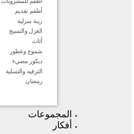
أطقم للمشروبات
أطقم تقديم
زينة منزلية
الغزل والنسيج
أثاث
شموع وعطور
ديكور مضيء
الترفيه والتسلية
رمضان
المجموعات
أفكار