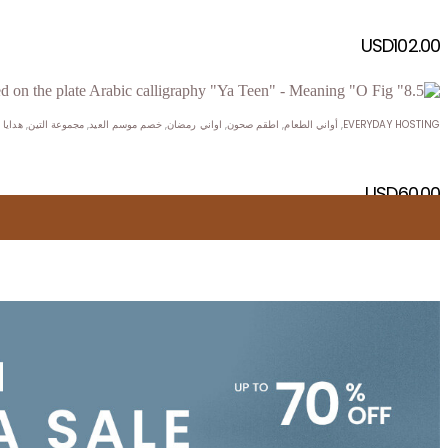
USD
102.00
EVERYDAY HOSTING
,
أواني الطعام
,
اطقم صحون
,
اواني رمضان
,
خصم موسم العيد
,
مجموعة التين
,
هدايا
USD
60.00