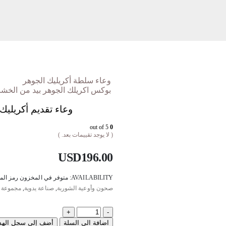
وعاء سلطة أكريليك الجوهر
بوكس اكريلك الجوهر بيد من الخ
وعاء تقديم أكريلي
out of 5
0
( لا يوجد تقييمات بعد. )
USD
196.00
AVAILABILITY:
متوفر في المخزون
رمز الم
صحون وأوعية الشوربة
,
صناعة يدوية
,
مجموعة ا
+
-
اضافة الى السلة
أضف إلى سجل الهدا