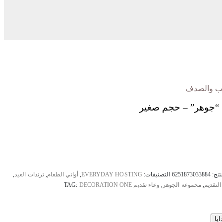
شب والصدف
ك “جوهر” – حجم صغير
نتج:
6251873033884
التصنيفات:
EVERYDAY HOSTING
,
أواني الطعام
,
ترندات العيد
,
لتقديم
,
مجموعة الجوهر
,
وعاء تقديم
DECORATION ONE
TAG:
يا