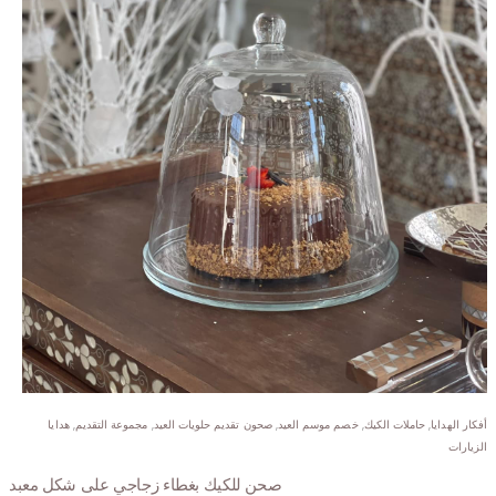
أفكار الهدايا
,
حاملات الكيك
,
خصم موسم العيد
,
صحون تقديم حلويات العيد
,
مجموعة التقديم
,
هدايا
الزيارات
صحن للكيك بغطاء زجاجي على شكل معبد