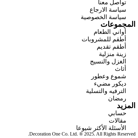
تواصل معنا
سياسة الارجاع
سياسة الخصوصية
المجموعات
أواني الطعام
أطقم للمشروبات
أطقم تقديم
زينة منزلية
الغزل والنسيج
أثاث
شموع وعطور
ديكور مضيء
الترفيه والتسلية
رمضان
المزيد
حسابي
مقالات
الأسئلة الأكثر شيوعا
Decoration One Co. Ltd. ® 2025. All Rights Reserved.