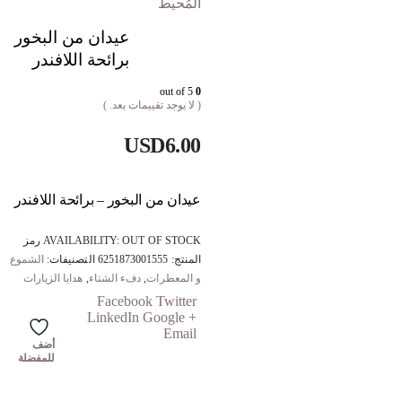
المُحيط
عيدان من البخور
برائحة اللافندر
out of 5
0
( لا يوجد تقييمات بعد. )
USD
6.00
عيدان من البخور – برائحة اللافندر
OUT OF STOCK
AVAILABILITY:
رمز
المنتج:
6251873001555
التصنيفات:
الشموع
و المعطرات
,
دفء الشتاء
,
هدايا الزيارات
Facebook
Twitter
LinkedIn
Google +
Email
أضف
للمفضلة