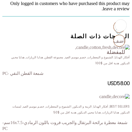
Only logged in customers who have purchased this product may
leave a review.
المنتجات ذات الصلة
أضف
أضف
أضف
أضف
للمفضلة
للمفضلة
للمفضلة
للمفضلة
أفكار الهدايا
,
الشموع و المعطرات
,
خصم موسم العيد
,
مجموعة القطن
,
هدايا الزيارات
,
هدايا محبي
الديكور
,
هدية اقل من $100
شمعة القطن النقي -PC
USD
58.00
BEST SELLERS
,
أفكار الهدايا
,
الزينة و الديكور
,
الشموع و المعطرات
,
خصم موسم العيد
,
لمسات
الديكور
,
هدايا الزيارات
,
هدايا محبي الديكور
,
هدية اقل من $50
شمعة معطرة برائحة البرتقال والجريب فروت باللون الرمادي-16x7.5سم-
PC