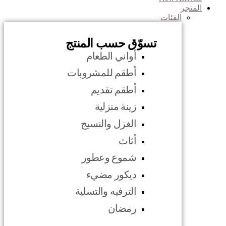
المتجر
الفئات
تسوّق حسب المنتج
أواني الطعام
أطقم للمشروبات
أطقم تقديم
زينة منزلية
الغزل والنسيج
أثاث
شموع وعطور
ديكور مضيء
الترفيه والتسلية
رمضان