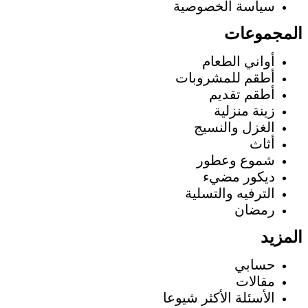
سياسة الخصوصية
المجموعات
أواني الطعام
أطقم للمشروبات
أطقم تقديم
زينة منزلية
الغزل والنسيج
أثاث
شموع وعطور
ديكور مضيء
الترفيه والتسلية
رمضان
المزيد
حسابي
مقالات
الأسئلة الأكثر شيوعا