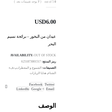
( لا يوجد تقييمات بعد. )
out of 5
0
USD
6.00
عيدان من البخور – برائحة نسيم
البحر
AVAILABILITY:
OUT OF STOCK
رمز المنتج:
6251873001517
التصنيفات:
الشموع و المعطرات
,
دفء
الشتاء
,
هدايا الزيارات
Facebook
Twitter
LinkedIn
Google +
Email
الوصف