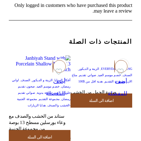
Only logged in customers who have purchased this product
may leave a review.
المنتجات ذات الصلة
EVERYDAY HOSTING
,
الزينة و الديكور
,
الصدف
,
خصم موسم العيد
,
صواني تقديم
,
متاح
أضف
أفكار الهدايا
أضف
,
الزينة و الديكور
,
الصدف
,
اواني
أ
الان
,
مجموعة التقديم
,
هدية اقل من $100
رمضان
,
خصم موسم العيد
,
صحون تقديم
صينية الجمل من الخشب
للمفضلة
للمفضلة
لل
حلويات العيد
,
صناعة يدوية
,
صواني تقديم
رمضان
,
مجموعة التقديم
,
مجموعة الجنبية
اضافة الى السلة
USD
101.00
-الخشب والصدف
,
هدايا الزيارات
ستاند من الخشب والصدف مع
وعاء بورسلين مسطح 13 بوصة
أثاث ال
من مجموعة الجنبية
العيد
اضافة الى السلة
USD
134.00