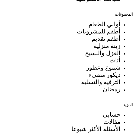
المجموعات
أواني الطعام
أطقم للمشروبات
أطقم تقديم
زينة منزلية
الغزل والنسيج
أثاث
شموع وعطور
ديكور مضيء
الترفيه والتسلية
رمضان
المزيد
حسابي
مقالات
الأسئلة الأكثر شيوعا