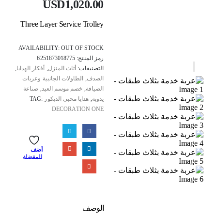
USD
1,020.00
Three Layer Service Trolley
AVAILABILITY:
OUT OF STOCK
رمز المنتج:
6251873018775
التصنيفات:
أثاث المنزل
,
أفكار الهدايا
,
الصدف
,
الطاولات الجانبية وعربات
الضيافة
,
خصم موسم العيد
,
صناعة
يدوية
,
هدايا محبي الديكور
TAG:
DECORATION ONE
أضف
للمفضلة
الوصف