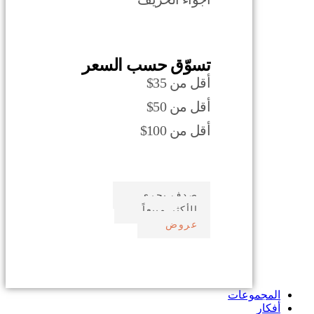
تسوّق حسب السعر
أقل من 35$
أقل من 50$
أقل من 100$
صدف بحري
الأكثر مبيعاً
عروض
المجموعات
أفكار