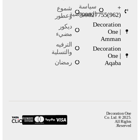
سياسة
+
شموع
الخصوصية
(962)799827755
وعطور
Decoration
ديكور
One |
مضيء
Amman
الترفيه
Decoration
والتسلية
One |
رمضان
Aqaba
Decoration One
Co. Ltd. ® 2025.
All Rights
Reserved.