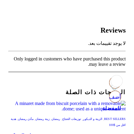
Reviews
لا يوجد تقييمات بعد.
Only logged in customers who have purchased this product
may leave a review.
المنتجات ذات الصلة
أضف
أضف
أضف
أضف
للمفضلة
للمفضلة
للمفضلة
للمفضلة
BEST SELLERS
,
الزينة و الديكور
,
توزيعات الحجاج
,
رمضان
,
زينة رمضان
,
مآذن رمضان
,
هدية
اقل من $100