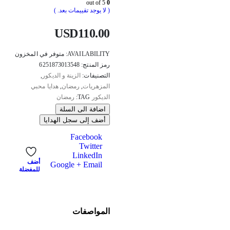
out of 5
0
( لا يوجد تقييمات بعد. )
USD
110.00
AVAILABILITY:
متوفر في المخزون
رمز المنتج:
6251873013548
التصنيفات:
الزينة و الديكور
,
المزهريات
,
رمضان
,
هدايا محبي
الديكور
TAG:
رمضان
اضافة الى السلة
أضف إلى سجل الهدايا
Facebook
Twitter
LinkedIn
أضف
Google +
Email
للمفضلة
المواصفات