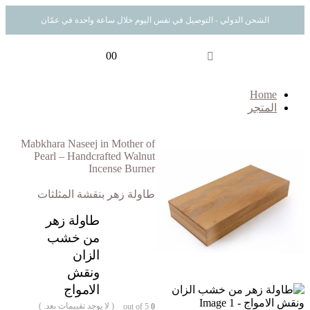
الشحن الدولي - التوصيل في نفس اليوم خلال ساعة واحدة في عمّان
0
0
Home
المتجر
Mabkhara Naseej in Mother of
Pearl – Handcrafted Walnut
Incense Burner
طاولة زهر بنقشة المثلثات
طاولة زهر
من خشب
الزان
ونقش
الامواج
( لا يوجد تقييمات بعد. )
out of 5
0