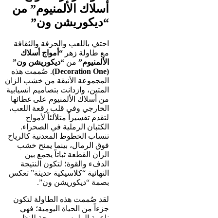
أسلاك الألمنيوم” من
“ديكوريشن ون”
احتفِ باللعب والحرفة والثقافة
مع طاولة زهر
“أمواج أسلاك
الألمنيوم”
من
“ديكوريشن ون”
(Decoration One)
. صُممت هذه
المجموعة الأنيقة من خشب الزان
المتين، وازدانت بتصاميم انسيابية
من أسلاك الألمنيوم على غطائها
الخارجي وفي قلب رقعة اللعب،
لتقدم تفسيراً متلألئاً لأمواج
الكثبان الرملية في الصحراء.
تنساب الخطوط المعدنية كالرياح
فوق الرمال، بينما يمنح خشب
الزان القطعة ثباتاً يجمع بين
الدفء والقوة؛ لتكون النتيجة
النهائية “كلاسيكية حديثة” تعكس
بصمة “ديكوريشن ون”.
لقد صُممت هذه الطاولة لتكون
جزءاً من الحياة اليومية؛ فهي
ناعمة الملمس ومريحة للنظر،