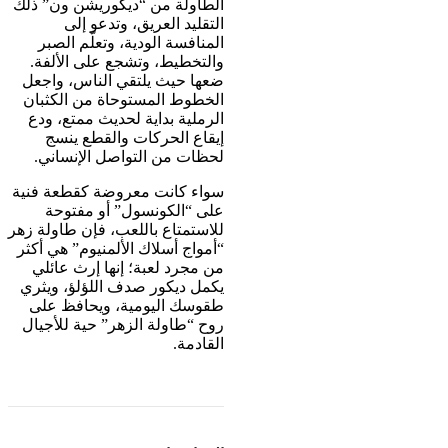
الطاولة من “ديكوريشن ون” ذلك
التقليد العريق، وتدعو إلى
المنافسة الودية، وتعلّم الصبر
والتخطيط، وتشجع على الألفة.
ضعها حيث يلتقي الناس، واجعل
الخطوط المستوحاة من الكثبان
الرملية بداية لحديث ممتع، ودع
إيقاع الحركات والقطع ينسج
لحظات من التواصل الإنساني.
سواء كانت معروضة كقطعة فنية
على “الكونسول” أو مفتوحة
للاستمتاع باللعب، فإن طاولة زهر
“أمواج أسلاك الألمنيوم” هي أكثر
من مجرد لعبة؛ إنها إرث عائلي
يكمل ديكور صدف اللؤلؤ، ويثري
طقوسك اليومية، ويحافظ على
روح “طاولة الزهر” حية للأجيال
القادمة.