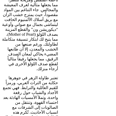
مما يجعلها مثالية لغرف المعيشة
والمجالس. جاء التناغم بين المواد
مقصوداً، حيث يمتزج خشب الزان
مع بريق أسلاك الألمنيوم الخافت
ليتماشى بجمال مع صواني وأوعية
“ديكوريشن ون” والقطع المزينة
بصدف اللؤلؤ (Mother of Pearl)،
مما يتيح لك ابتكار تنسيقة متكاملة
لطاولتك. ورغم صنعها من
الخشب والمعدن، إلا أن طابعها
المضيء يحاكي لمعان الصدف
الرقيق، مما يجعلها رفيقاً مثالياً
لقطع صدف اللؤلؤ الأخرى في
أرجاء منزلك.
تعتبر طاولة الزهر في جوهرها
حكاية من التراث العربي، ورمزاً
للقيم العائلية والترابط. فهي تجمع
الأجداد والشباب حول رقعة
واحدة، وتملأ الأمسيات الهادئة بعد
احتساء القهوة، وتنتقل من
الصالونات إلى الشرفات مع
انسياب الأحاديث. تُكرم هذه