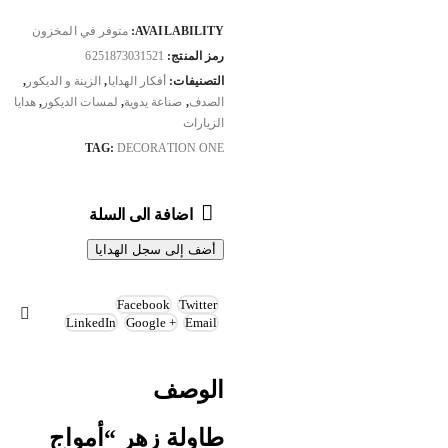
AVAILABILITY:
متوفر في المخزون
رمز المنتج:
6251873031521
التصنيفات:
أفكار الهدايا
,
الزينة و الديكور
,
الصدف
,
صناعة يدوية
,
لمسات الديكور
,
هدايا
الزيارات
TAG:
DECORATION ONE
اضافة الى السلة
أضف إلى سجل الهدايا
Facebook
Twitter
LinkedIn
Google +
Email
الوصف
طاولة زهر “أمواج