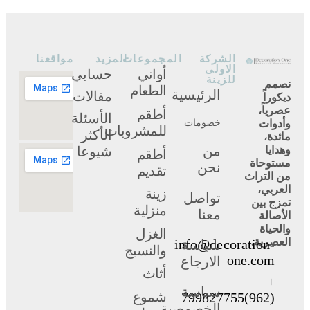
الشركة
المجموعات
المزيد
مواقعنا
الاولى
أواني
حسابي
للزينة
نصمم
الطعام
الرئيسية
مقالات
ديكوراً
عصرياً،
أطقم
الأسئلة
وأدوات
خصومات
للمشروبات
الأكثر
مائدة،
من
وهدايا
شيوعا
أطقم
مستوحاة
نحن
تقديم
من التراث
العربي،
زينة
تواصل
تمزج بين
منزلية
معنا
الأصالة
والحياة
الغزل
العصرية.
info@decoration-
سياسة
والنسيج
one.com
الارجاع
أثاث
+
سياسة
شموع
(962)799827755
الخصوصية