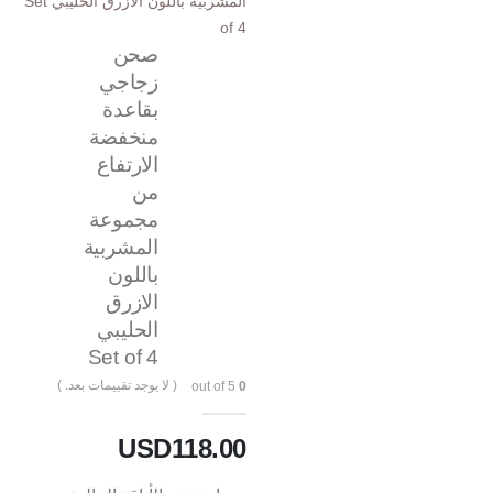
المشربية باللون الازرق الحليبي Set
of 4
صحن
زجاجي
بقاعدة
منخفضة
الارتفاع
من
مجموعة
المشربية
باللون
الازرق
الحليبي
Set of 4
( لا يوجد تقييمات بعد. )
out of 5
0
USD
118.00