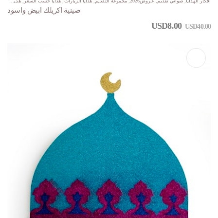
أفكار الهدايا
,
صواني تقديم
,
عروض2026
,
مجموعة التقديم
,
هدايا الزيارات
,
هدايا حسب السعر
,
هدية اقل من $35
صينية اكريلك ابيض واسود
USD
8.00
USD
40.00