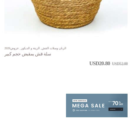
الرتان وسلات القش
,
الزينة و الديكور
,
عروض2026
سلة قش بمقبض حجم كبير
USD
20.80
USD
52.00