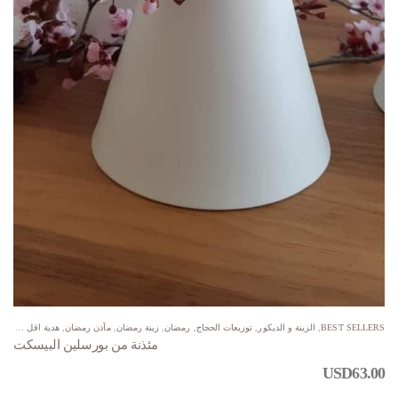
BEST SELLERS
,
الزينة و الديكور
,
توزيعات الحجاج
,
رمضان
,
زينة رمضان
,
مآذن رمضان
,
هدية اقل من $100
مئذنة من بورسلين البيسكت
USD
63.00