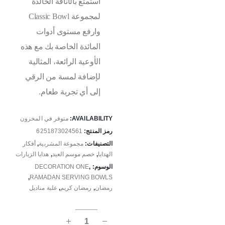
استمتع بالأناقة الخالدة
لمجموعة Classic Bowl
وارفع مستوى أدوات
المائدة الخاصة بك مع هذه
الأوعية الرائعة، المثالية
لإضافة لمسة من الرقي
إلى أي تجربة طعام.
AVAILABILITY:
متوفر في المخزون
رمز المنتج:
6251873024561
التصنيفات:
مجموعة المشربية
,
أفكار
الهدايا
,
خصم موسم العيد
,
هدايا الزيارات
الوسوم:
,
DECORATION ONE
,
RAMADAN SERVING BOWLS
رمضان
,
رمضان كريم
,
علبة مناديل