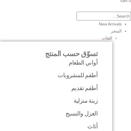
cart
0
New Arrivals
المتجر
الفئات
تسوّق حسب المنتج
أواني الطعام
أطقم للمشروبات
أطقم تقديم
زينة منزلية
الغزل والنسيج
أثاث