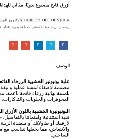
أزرق فاتح مصنوع يدويًا، مثالي للهدايا 
OUT OF STOCK
AVAILABILITY:
رمز المنت
رمضان
,
زينة عيد الاضحى
,
صناعة يدوية
,
هدايا 
الوصف
علبة بونبونير الخشبية الزرقاء الفاتحة 
بلمسة نهائية زرقاء فاتحة ناعمة، م
المجوهرات والحلويات والتذكارات، 
البونبونيرة الخشبية باللون الأزرق ال
فنية استثنائية واهتمامًا بالتفاصيل. 
لأرففك أو طاولاتك أو منضدة الزينة.
والانتعاش، مما يجعلها تتناسب مع 
الساحلي.