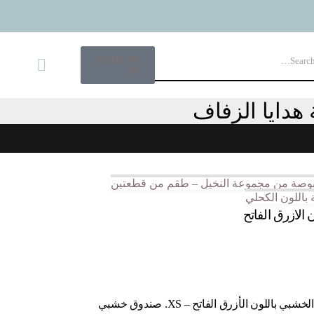
USD
0.00
0
 هدايا الزفاف
 باللون الكحلي
 الازرق الفاتح
أضف لمسة من الهدوء مع البونبونير الخشبي باللون الأزرق الفاتح – XS. صندوق خشبي