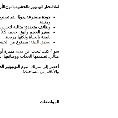
لماذا تختار البونبونيرة الخشبية باللون الأزرق
جودة مصنوعة يدويًا
: يتم تصنيع
ومتينة.
وظائف متعددة
: مثالية لتخزين
صغير الحجم وأنيق
:
نابضة بالحياة ولكنها مريحة.
صديق للبيئة
: مصنوع من الخشب
سواءً كنت تبحث عن
هدية
مميزة أو
مثالي. تصميمها الجذاب ووظائفها ال
أحضر إلى منزلك اليوم
البونبونير ا
والأناقة إلى مساحتك!
المواصفات