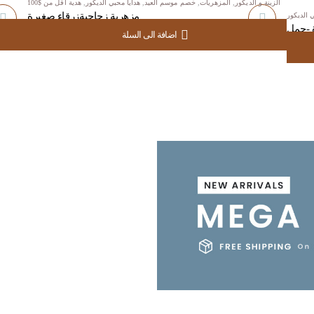
الزينة و الديكور
,
المزهريات
,
خصم موسم العيد
,
هدايا محبي الديكور
,
هدية اقل من $100
مزهرية زجاجيةزرقاء صغيرة
ي الديكور
أضف
أض
 -جمل
اضافة الى السلة
D
52.00
USD
74.00
للمفضلة
للم