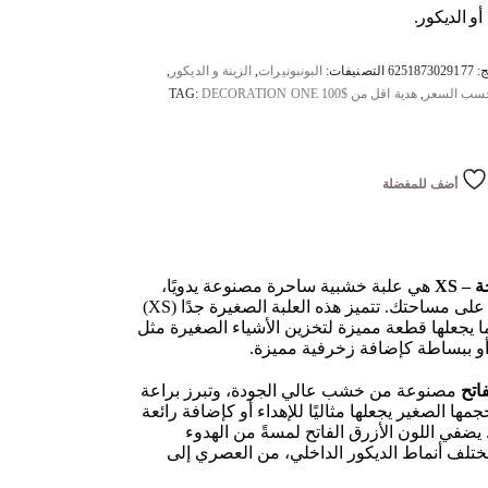
أو الديكور.
ج:
6251873029177
التصنيفات:
البونبونيرات
,
الزينة و الديكور
,
حسب السعر
,
هدية اقل من $100
DECORATION ONE
TAG:
أضف للمفضلة
– XS
هي علبة خشبية ساحرة مصنوعة يدويًا،
مصممة لإضفاء لمسة عملية وأنيقة على مساحتك. تتميز هذه العلبة الصغيرة جدًا (XS)
ما يجعلها قطعة مميزة لتخزين الأشياء الصغيرة مثل
أو ببساطة كإضافة زخرفية مميزة.
فاتح
مصنوعة من خشب عالي الجودة، وتبرز براعة
حجمها الصغير يجعلها مثاليًا للإهداء أو كإضافة رائعة
 يضفي اللون الأزرق الفاتح لمسةً من الهدوء
مختلف أنماط الديكور الداخلي، من العصري إلى