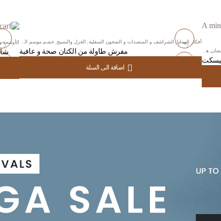
أفكار الهدايا
,
الشراشف و المنضدات و الصحون السفلية
,
الغزل والنسيج
,
خصم موسم العيد
,
مجموعة 
الأوشحة و
ضان
,
هدية اقل من $100
مفرش طاولة من الكتان صحة و عافية
شال
بيسكت
أضف
أض
USD
71.00
D
71.00
اضافة الى السلة
للمفضلة
للم