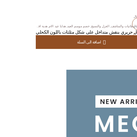
التقديم
,
هدايا الزيارات
البطانيات والمناشف
,
الغزل والنسيج
,
خصم موسم العيد
,
هدايا عيد الام
,
هدية اقل من $100
الزينة و الديكور
,
المزهريا
 حريري بنقش متداخل على شكل مثلثات باللون الكحلي
ف
أضف
US
اضافة الى السلة
USD
97.00
فضلة
للمفضلة