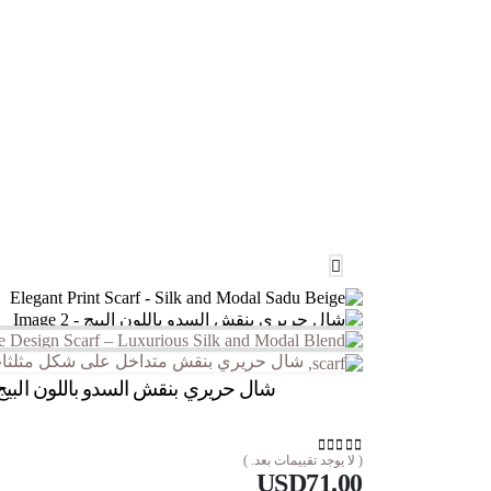
شال حريري بنقش متداخل على شكل مثلثات ب
شال حريري بنقش السدو باللون البيج
( لا يوجد تقييمات بعد. )
out of 5
0
USD
71.00