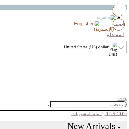
العربية
أضف
أضف
أضف
أضف
English
(
الإنجليزية
)
للمفضلة
للمفضلة
للمفضلة
للمفضلة
United States (US) dollar
Search
0.00
USD
0
سلة المشتريات
New Arrivals