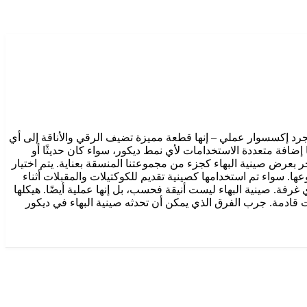
ليست استثناءً. تتوفر صينية البهاء حصريًا في Decoration One، وهي أكثر من مجرد إكسسوار عملي – إنها قطعة مميزة تضيف الرقي والأناقة إلى أي
 إضافة متعددة الاستخدامات لأي نمط ديكور، سواء كان حديثًا أو
لائنا. لهذا السبب نفخر بعرض صينية البهاء كجزء من مجموعتنا المنسقة بعناية. يتم اختيار
عها. سواء تم استخدامها كصينية تقديم للكوكتيلات والمقبلات أثناء
رفة. صينية البهاء ليست أنيقة فحسب، بل إنها عملية أيضًا. هيكلها
 قادمة. جرب الفرق الذي يمكن أن تحدثه صينية البهاء في ديكور