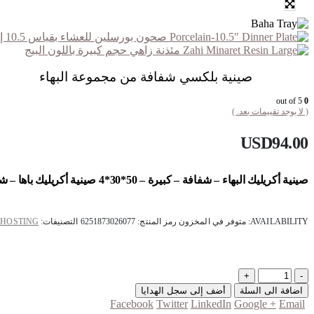
صحون بورسلين للعشاء بقياس 10.5 إنش – رمضان – بلاتينيوم – طقم من 6 قطع
مئذنة زاهي حجم كبيرة باللون البيج
صينية بلكسي شفافة من مجموعة البهاء
out of 5
0
( لا يوجد تقييمات بعد. )
USD
94.00
صينية أكريليك البهاء – شفافة – كبيرة – 50*30*4
صينية أكريليك باها – ش
AVAILABILITY:
متوفر في المخزون
رمز المنتج:
6251873026077
التصنيفات:
 HOSTING
+
-
اضافة الى السلة
أضف إلى سجل الهدايا
Facebook
Twitter
LinkedIn
Google +
Email