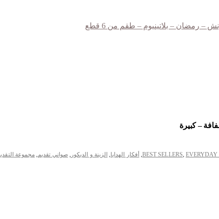
فافة – كبيرة
EVERYDAY
,
BEST SELLERS
,
أفكار الهدايا
,
الزينة و الديكور
,
صواني تقديم
,
مجموعة التقدي