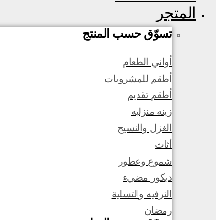
المتجر
تسوّق حسب المنتج
أواني الطعام
أطقم للمشروبات
أطقم تقديم
زينة منزلية
الغزل والنسيج
أثاث
شموع وعطور
ديكور مضيء
الترفيه والتسلية
رمضان