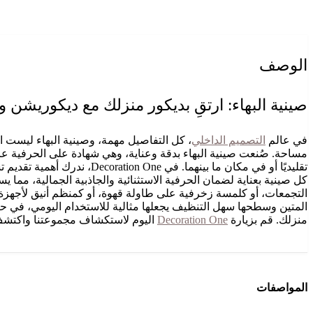
الوصف
صينية البهاء: ارتقِ بديكور منزلك مع ديكوريشن و
في عالم
التصميم الداخلي
مساحة. صُنعت صينية البهاء بدقة وعناية، وهي شهادة على الحرفية عالي
تقليديًا أو في مكان ما بين
كل صينية بعناية لضمان الحرفية الاستثنائية والجاذبية الجمالية، مما ي
التجمعات، أو كلمسة زخرفية على طاولة قهوة، أو كمنظم أنيق لأجهزة ا
المتين وسطحها سهل التنظيف يجعلها مثالية للاستخدام اليومي، في حي
منزلك. قم بزيارة
Decoration One
اليوم لاستكشاف مجموعتنا واكتشف 
المواصفات