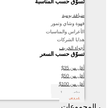
تسوّق حسب المناسبة
ضيافة يومية
قهوة وشاي وتمور
الأعراس والمناسبات
هدايا الشركات
أجواء الخريف
تسوّق حسب السعر
أقل من 35$
أقل من 50$
أقل من 100$
صدف بحري
الأكثر مبيعاً
عروض
المجموعات