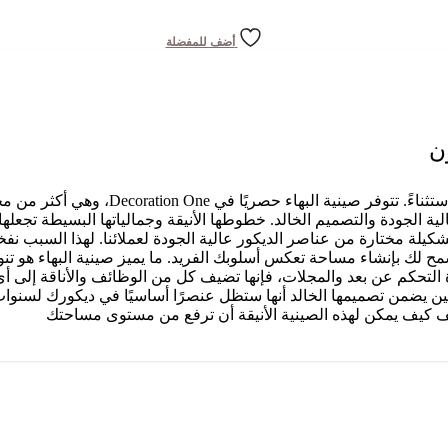
أضف للمفضلة
ن
، كل التفاصيل مهمة، وصينية البهاء 
ة الجودة والتصميم الخالد. خطوطها الأنيقة وجمالياتها البسيطة تجعلها
هما. في Decoration One، ندرك أهمية تقديم تشكيلة مختارة من عناصر الديكور عالية الجودة لعم
سمح لك بإنشاء مساحة تعكس أسلوبك الفريد. ما يميز صينية البهاء هو تنو
لتحكم عن بعد والمجلات، فإنها تضيف كل من الوظائف والأناقة إلى أي غ
ن يضمن تصميمها الخالد أنها ستظل عنصرًا أساسيًا في ديكورك لسنوات
كيف يمكن لهذه الصينية الأنيقة أن ترفع من مستوى مساحتك