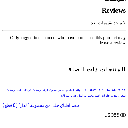
Reviews
لا يوجد تقييمات بعد.
Only logged in customers who have purchased this product may
leave a review.
المنتجات ذات الصلة
SEASONS
,
EVERYDAY HOSTING
,
أواني الطعام
,
اطقم صحون
,
اواني رمضان
,
ترندات العيد
,
رمضان
,
صحون تقديم حلويات العيد
,
مجموعة الدار
,
هدايا عيد الام
طقم أطباق حلى من مجموعة "الدار" (6 قطع)
USD
88.00