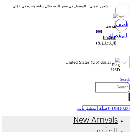
الشحن الدولي - التوصيل في نفس اليوم خلال ساعة واحدة في عمّان
أضف
أضف
أضف
أضف
العربية
للمفضلة
للمفضلة
للمفضلة
للمفضلة
English
(
الإنجليزية
)
United States (US) dollar
Search
0.00
USD
0
سلة المشتريات
New Arrivals