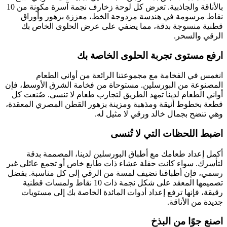
بالأناقة والجاذبية. تعرض كل لوحة زخارف نجمة آسرة مكونة من 10
نقاط مرسومة في هندسة مزدوجة الخط، معززة بزهور وأوراق
قطنية منسوجة بدقة، مما يضفي على عرض الحلوى الخاص بك
الرقي والسحر.
ارفع مستوى تجربة الحلوى الخاصة بك
انغمس في الفخامة مع مجموعتنا الرائعة من أواني الطعام
المصنوعة من البورسلين. مستوحاة من فخامة الشرق الأوسط، فإن
أواني الطعام لدينا تمهد الطريق لتجارب طعام لا تنسى. صُنعت كل
قطعة بخطوط أنيقة ومذهبة ومزينة بزهور القطن المصري المعقدة،
وهي تنضح بجمال خالد ورقي لا مثيل له.
اضبط اللحظات التي لا تُنسى
أكمل إعداد طعامك مع أطباق البورسلين لدينا، المصممة بدقة
لتأسرك. سواء كانت حفلة عشاء ذات طابع خاص أو تجمع عائلي غير
رسمي، فإن أطباقنا تضيف لمسة من الرقي إلى كل مناسبة. بفضل
تصميمها المعقد على شكل نجمة ذات 10 نقاط ولمسات قطنية
رقيقة، فإنها ترفع إعداد أدوات المائدة الخاصة بك إلى مستويات
جديدة من الأناقة.
اصنع جوًا من البذخ