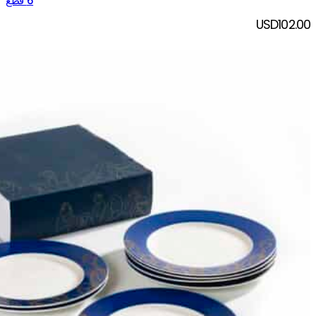
6 قطع
USD
102.00