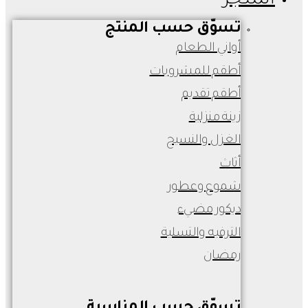
المتجر
تسوّق حسب المنتج
أواني الطعام
أطقم للمشروبات
أطقم تقديم
زينة منزلية
الغزل والنسيج
أثاث
شموع وعطور
ديكور مضيء
الترفيه والتسلية
رمضان