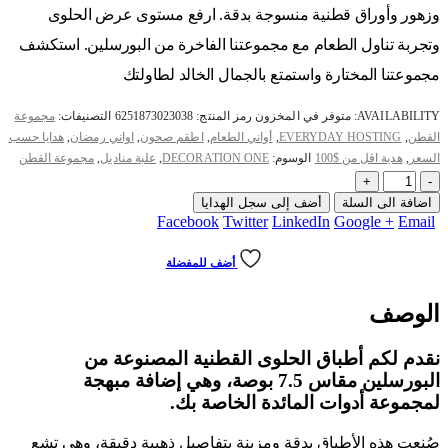
وزهور وأوراق قطنية منسوجة بدقة. ارفع مستوى عرض الحلوى
وتجربة تناول الطعام مع مجموعتنا الفاخرة من البورسلين. استكشف
مجموعتنا المختارة واستمتع بالجمال الخالد لطاولتك
AVAILABILITY:
متوفر في المخزون
رمز المنتج:
6251873023038
التصنيفات:
مجموعة
القطن
,
EVERYDAY HOSTING
,
أواني الطعام
,
اطقم صحون
,
اواني رمضان
,
هدايا حسب
السعر
,
هدية اقل من $100
الوسوم:
DECORATION ONE
,
علبة مناديل
,
مجموعة القطن
+
-
اضافة الى السلة
أضف إلى سجل الهدايا
Facebook
Twitter
LinkedIn
Google +
Email
أضف للمفضلة
الوصف
نقدم لكم أطباق الحلوى القطنية المصنوعة من
البورسلين مقاس 7.5 بوصة، وهي إضافة مبهجة
لمجموعة أدوات المائدة الخاصة بك.
صُنعت هذه الأطباق بدقة ومزينة بتفاصيل ذهبية دقيقة، وهي تشع