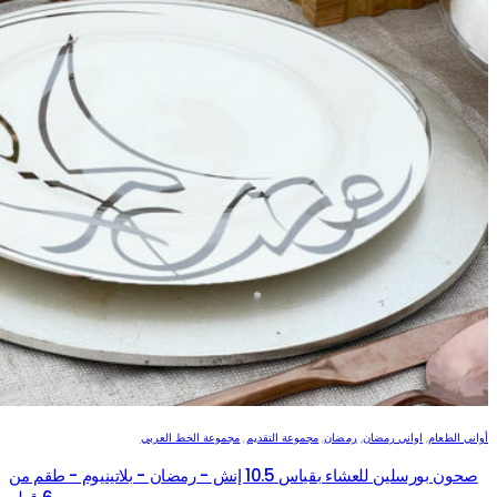
أواني الطعام
,
اواني رمضان
,
رمضان
,
مجموعة التقديم
,
مجموعة الخط العربي
صحون بورسلين للعشاء بقياس 10.5 إنش - رمضان - بلاتينيوم - طقم من