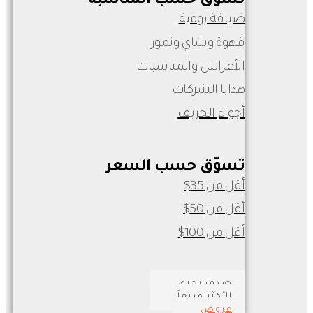
تسوّق حسب المناسبة
ضيافة يومية
قهوة وشاي وتمور
الأعراس والمناسبات
هدايا الشركات
أجواء الخريف
تسوّق حسب السعر
أقل من 35$
أقل من 50$
أقل من 100$
صدف بحري
الأكثر مبيعاً
عروض