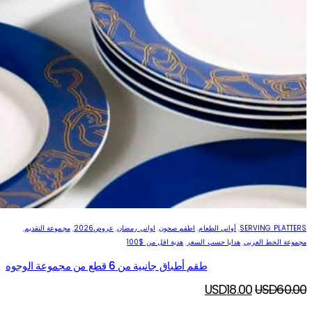
SERVING PLATTERS
,
أواني الطعام
,
اطقم صحون
,
اواني رمضان
,
عروض2026
,
مجموعة التقديم
,
مجموعة الخط العربي
,
هدايا حسب السعر
,
هدية اقل من $100
طقم أطباق جانبية من 6 قطع من مجموعة الوجوه
Current
Original
USD
18.00
USD
60.00
price
price