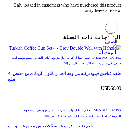
Only logged in customers who have purchased this product
may leave a review.
المنتجات ذات الصلة
أضف
أضف
أضف
أضف
للمفضلة
للمفضلة
للمفضلة
للمفضلة
EVERYDAY HOSTING
,
أفكار الهدايا
,
أكواب زجاج مزدوج
,
أواني الشرب
,
خصم موسم العيد
,
فناجين قهوة عربية
,
متاح الان
,
هدية اقل من $100
طقم فناجين قهوة تركية مزدوجة الجدار باللون الرمادي مع مقبض- 4
قطع
USD
66.00
EVERYDAY HOSTING
,
أفكار الهدايا
,
أواني الشرب
,
فناجين قهوة عربية
,
مجموعات
البورسلان
,
هدايا حسب السعر
,
هدايا عيد الام
,
هدية اقل من $100
طقم فناجين قهوة عربية 6 قطع من مجموعة الوجوه