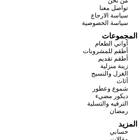
من نحن
تواصل معنا
سياسة الارجاع
سياسة الخصوصية
المجموعات
أواني الطعام
أطقم للمشروبات
أطقم تقديم
زينة منزلية
الغزل والنسيج
أثاث
شموع وعطور
ديكور مضيء
الترفيه والتسلية
رمضان
المزيد
حسابي
مقالات