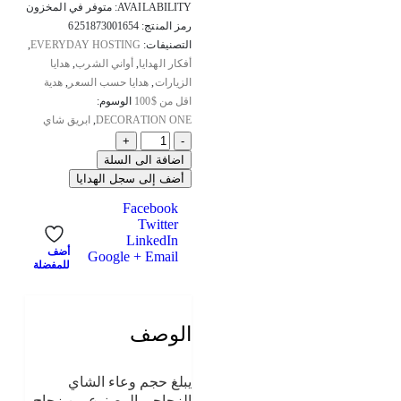
AVAILABILITY:
متوفر في المخزون
رمز المنتج:
6251873001654
التصنيفات:
EVERYDAY HOSTING
,
أفكار الهدايا
,
أواني الشرب
,
هدايا
الزيارات
,
هدايا حسب السعر
,
هدية
اقل من $100
الوسوم:
DECORATION ONE
,
ابريق شاي
+
-
اضافة الى السلة
أضف إلى سجل الهدايا
Facebook
Twitter
LinkedIn
أضف
Google +
Email
للمفضلة
الوصف
يبلغ حجم وعاء الشاي
الزجاجي المصنوع من زجاج