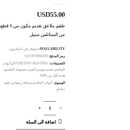
out of 5
0
USD
55.00
طقم ملاعق تقديم مكون من 6 قطع
من الستانلس ستيل
AVAILABILITY:
متوفر في المخزون
رمز المنتج:
6251873004358
التصنيفات:
EVERYDAY HOSTING
,
أدوات
المائدة
,
خصم موسم العيد
,
مجموعة التقديم
,
هدية اقل من $100
الوسوم:
أدوات المائدة
,
ضيافة رمضان
,
علبة
مناديل
اضافة الى السلة