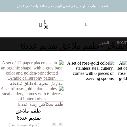
الشحن الدولي - التوصيل في نفس اليوم خلال ساعة واحدة في عمّان
0
0
المتجر - طقم ملاعق تقديم عدد6
HOME
المتجر
مفارش تحتية للاطباق مُنقطة
طقم سكاكين زبدة عدد 6
طقم ملاعق
تقديم عدد6
( لا يوجد تقييمات بعد. )