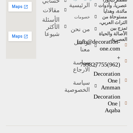
حسابي
الرئيسية
عصرياً، وأدوات
مقالات
مائدة، وهدايا
مستوحاة من
خصومات
الأسئلة
التراث العربي،
الأكثر
تمزج بين
من نحن
شيوعا
الأصالة والحياة
العصرية.
info@decoration-
تواصل
one.com
معنا
+
سياسة
(962)799827755
الارجاع
Decoration
One |
سياسة
Amman
الخصوصية
Decoration
One |
Aqaba