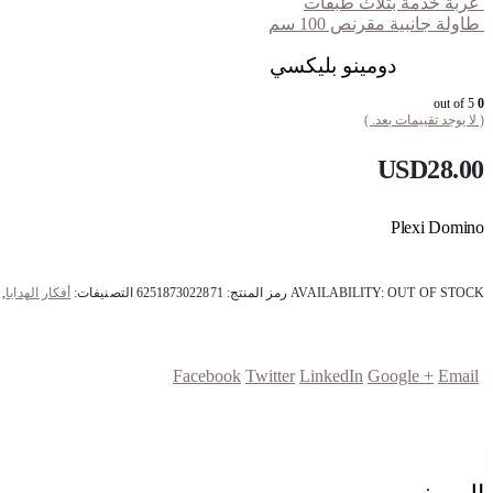
عربة خدمة بثلاث طبقات
طاولة جانبية مقرنص 100 سم
دومينو بليكسي
out of 5
0
( لا يوجد تقييمات بعد. )
USD
28.00
Plexi Domino
OUT OF STOCK
AVAILABILITY:
رمز المنتج:
6251873022871
التصنيفات:
أفكار الهدايا
,
Facebook
Twitter
LinkedIn
Google +
Email