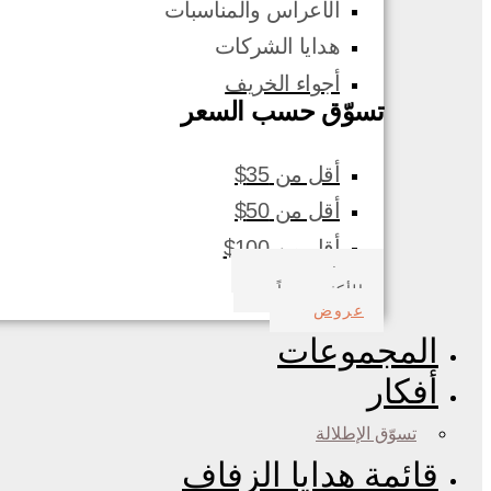
الأعراس والمناسبات
هدايا الشركات
أجواء الخريف
تسوّق حسب السعر
أقل من 35$
أقل من 50$
أقل من 100$
صدف بحري
الأكثر مبيعاً
عروض
المجموعات
أفكار
تسوّق الإطلالة
قائمة هدايا الزفاف