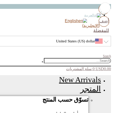
العربية
أضف
أضف
أضف
أضف
English
(
الإنجليزية
)
للمفضلة
للمفضلة
للمفضلة
للمفضلة
United States (US) dollar
Search
0.00
USD
0
سلة المشتريات
New Arrivals
المتجر
تسوّق حسب المنتج