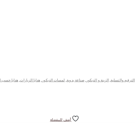
الترفيه والتسلية
,
الزينة و الديكور
,
صناعة يدوية
,
لمسات الديكور
,
هدايا الزيارات
,
هدايا حسب ا
أضف للمفضلة