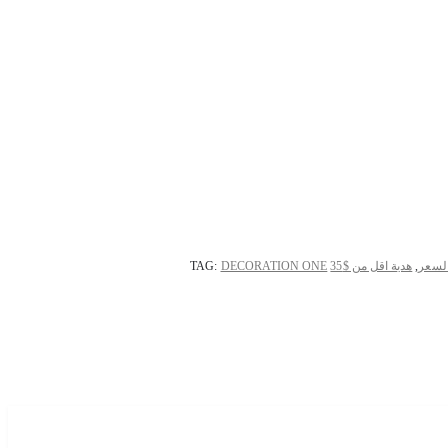
لسعر
,
هدية اقل من $35
DECORATION ONE
TAG: