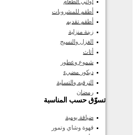
أواني الطعام
أطقم للمشروبات
أطقم تقديم
زينة منزلية
الغزل والنسيج
أثاث
شموع وعطور
ديكور مضيء
الترفيه والتسلية
رمضان
تسوّق حسب المناسبة
ضيافة يومية
قهوة وشاي وتمور