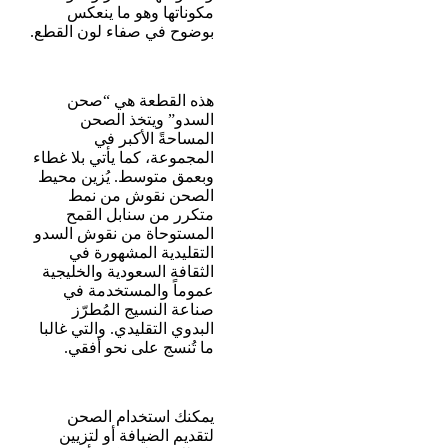
مكوناتها وهو ما ينعكس
بوضوح في صفاء لون القطع.
هذه القطعة هي “صحن
السدو” ويتخذ الصحن
المساحةً الأكبر في
المجموعة، كما يأتي بلا غطاء
وبعمق متوسط. يُزين محيط
الصحن نقوش من نمط
متكرر من سنابل القمح
المستوحاة من نقوش السدو
التقليدية المشهورة في
الثقافة السعودية والخليجية
عموماً والمستخدمة في
صناعة النسيج المُطرّز
البدوي التقليدي. والتي غالبا
ما تُنسج على نحو أفقي.
يمكنك استخدام الصحن
لتقديم الضيافة أو لتزيين