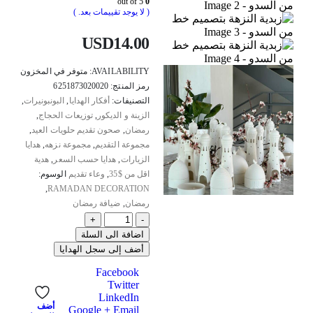
out of 5
0
( لا يوجد تقييمات بعد. )
USD
14.00
AVAILABILITY:
متوفر في المخزون
رمز المنتج:
6251873020020
التصنيفات:
أفكار الهدايا
,
البونبونيرات
,
الزينة و الديكور
,
توزيعات الحجاج
,
رمضان
,
صحون تقديم حلويات العيد
,
مجموعة التقديم
,
مجموعة نزهه
,
هدايا
الزيارات
,
هدايا حسب السعر
,
هدية
اقل من $35
,
وعاء تقديم
الوسوم:
,
RAMADAN DECORATION
رمضان
,
ضيافة رمضان
+
-
اضافة الى السلة
أضف إلى سجل الهدايا
Facebook
Twitter
LinkedIn
أضف
Google +
Email