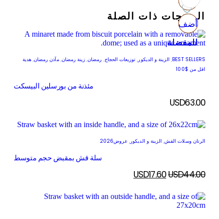
المنتجات ذات الصلة
أضف
أضف
أضف
أضف
للمفضلة
للمفضلة
للمفضلة
للمفضلة
BEST SELLERS
,
الزينة و الديكور
,
توزيعات الحجاج
,
رمضان
,
زينة رمضان
,
مآذن رمضان
,
هدية
اقل من $100
مئذنة من بورسلين البيسكت
USD
63.00
الرتان وسلات القش
,
الزينة و الديكور
,
عروض2026
سلة قش بمقبض حجم متوسط
USD
17.60
USD
44.00