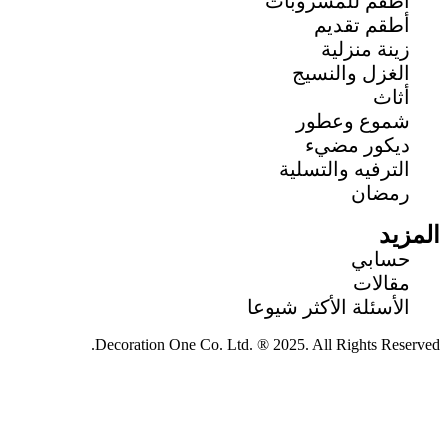
أطقم للمشروبات
أطقم تقديم
زينة منزلية
الغزل والنسيج
أثاث
شموع وعطور
ديكور مضيء
الترفيه والتسلية
رمضان
المزيد
حسابي
مقالات
الأسئلة الأكثر شيوعا
Decoration One Co. Ltd. ® 2025. All Rights Reserved.