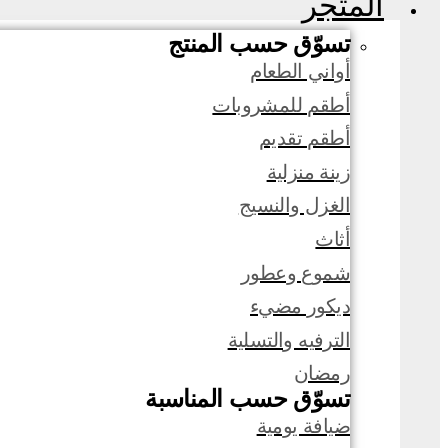
المتجر
تسوّق حسب المنتج
أواني الطعام
أطقم للمشروبات
أطقم تقديم
زينة منزلية
الغزل والنسيج
أثاث
شموع وعطور
ديكور مضيء
الترفيه والتسلية
رمضان
تسوّق حسب المناسبة
ضيافة يومية