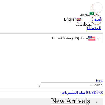
العربية
أضف
أضف
أضف
أضف
English
(
الإنجليزية
)
للمفضلة
للمفضلة
للمفضلة
للمفضلة
United States (US) dollar
Search
0.00
USD
0
سلة المشتريات
New Arrivals