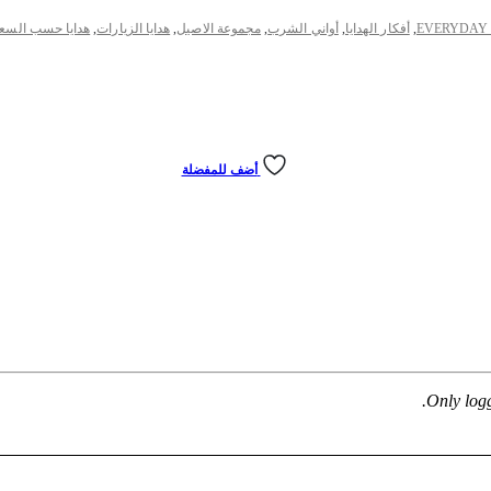
EVERYDAY
,
أفكار الهدايا
,
أواني الشرب
,
مجموعة الاصيل
,
هدايا الزيارات
,
هدايا حسب السع
أضف للمفضلة
Only log