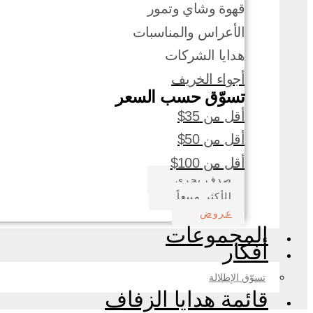
قهوة وشاي وتمور
الأعراس والمناسبات
هدايا الشركات
أجواء الخريف
تسوّق حسب السعر
أقل من 35$
أقل من 50$
أقل من 100$
صدف بحري
الأكثر مبيعاً
عروض
المجموعات
أفكار
تسوّق الإطلالة
قائمة هدايا الزفاف