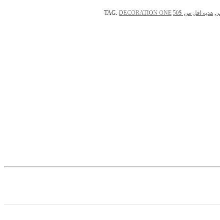
ر
,
هدية اقل من $50
DECORATION ONE
TAG: