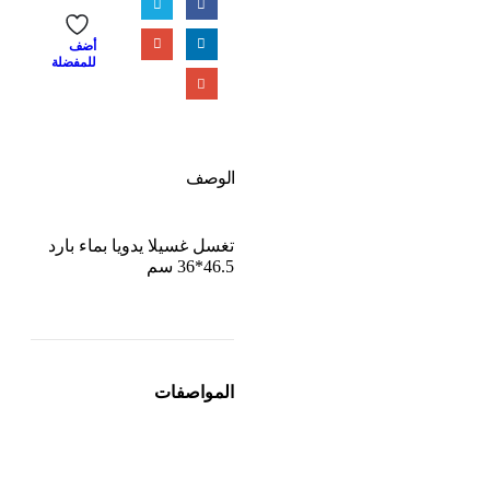
أضف
للمفضلة
الوصف
تغسل غسيلا يدويا بماء بارد
46.5*36 سم
المواصفات