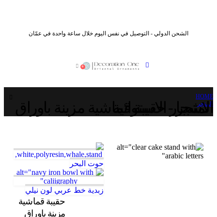
الشحن الدولي - التوصيل في نفس اليوم خلال ساعة واحدة في عمّان
0
HOME
المتجر - حقيبة قماشية مزينة باوراق الاشجار الاستوائية
المتجر
حوت البحر
زبدية خط عربي لون نيلي
حقيبة قماشية
مزينة باوراق