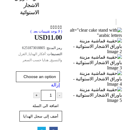
الاشجار
الاستوائية
( لا يوجد تقييمات بعد. )
out of 5
0
USD
11.00
رمز المنتج:
6251873018805
التصنيفات:
أفكار الهدايا
,
الغزل
والنسيج
,
هدايا حسب السعر
اللون
إزالة
+
-
اضافة الى السلة
أضف إلى سجل الهدايا