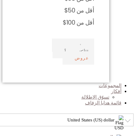
أقل من 50$
أقل من 100$
صدف بحري
الأكثر مبيعاً
عروض
المجموعات
أفكار
تسوّق الإطلالة
قائمة هدايا الزفاف
United States (US) dollar