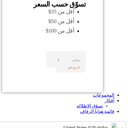
تسوّق حسب السعر
أقل من 35$
أقل من 50$
أقل من 100$
صدف بحري
الأكثر مبيعاً
عروض
المجموعات
أفكار
تسوّق الإطلالة
قائمة هدايا الزفاف
United States (US) dollar