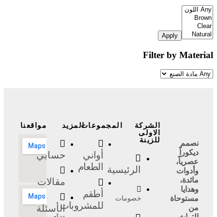
Apply
Filter by Material
الشركة
المجموعات
المزيد
مواقعنا
الاولى
للزينة
نصمم
ديكوراً
أواني
حسابي
عصرياً،
الطعام
الرئيسية
وأدوات
مائدة،
مقالات
وهدايا
أطقم
مستوحاة
خصومات
للمشروبات
الأسئلة
من
التراث