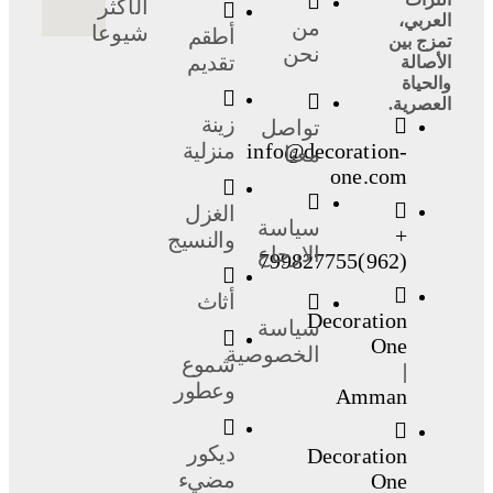
الأكثر
العربي،
من
شيوعا
أطقم
تمزج بين
نحن
تقديم
الأصالة
والحياة
العصرية.
زينة
تواصل
info@decoration-
منزلية
معنا
one.com
الغزل
سياسة
+
والنسيج
الارجاع
(962)799827755
أثاث
Decoration
سياسة
One
الخصوصية
شموع
|
وعطور
Amman
ديكور
Decoration
مضيء
One