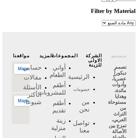
Filter by Material
الشركة
المجموعات
المزيد
مواقعنا
الاولى
للزينة
أواني
حسابي
نصمم
ديكوراً
الطعام
الرئيسية
مقالات
عصرياً،
أطقم
وأدوات
الأسئلة
خصومات
مائدة،
للمشروبات
الأكثر
وهدايا
من
شيوعا
مستوحاة
أطقم
من
نحن
تقديم
التراث
العربي،
زينة
تواصل
تمزج بين
منزلية
معنا
الأصالة
والحياة