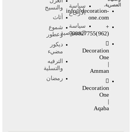
الغزل
العصرية.
سياسة
والنسيج
info@decoration-
الارجاع
أثاث
one.com
سياسة
+
شموع
الخصوصية
(962)799827755
وعطور
ديكور
Decoration
مضيء
One
الترفيه
|
والتسلية
Amman
رمضان
Decoration
One
|
Aqaba